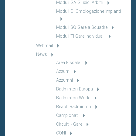
Moduli GA Giudici Arbitri
Moduli OI Omologazione Impianti
Moduli SQ Gare a Squadre
Moduli TI Gare Individuali
Webmail
News
Area Fiscale
Azzurri
Azzurrini
Badminton Europa
Badminton World
Beach Badminton
Campionati
Circuiti - Gare
CONI