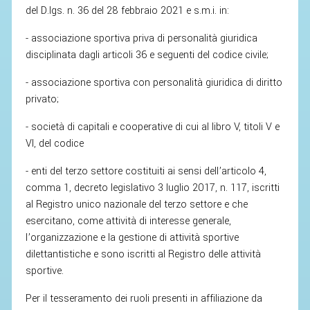
SEGRETERIA FEDERALE
del D.lgs. n. 36 del 28 febbraio 2021 e s.m.i. in:
CONTATTI
- associazione sportiva priva di personalità giuridica
AVVISI E BANDI
disciplinata dagli articoli 36 e seguenti del codice civile;
CIRCOLARI
- associazione sportiva con personalità giuridica di diritto
RESPONSABILITÀ SOCIALE
privato;
SAFEGUARDING
- società di capitali e cooperative di cui al libro V, titoli V e
VI, del codice
RICHIESTA PATROCINIO
- enti del terzo settore costituiti ai sensi dell’articolo 4,
GIUSTIZIA FEDERALE
comma 1, decreto legislativo 3 luglio 2017, n. 117, iscritti
al Registro unico nazionale del terzo settore e che
REGOLAMENTI
esercitano, come attività di interesse generale,
l’organizzazione e la gestione di attività sportive
PROVVEDIMENTI
dilettantistiche e sono iscritti al Registro delle attività
ORGANI DI GIUSTIZIA FEDERALE
sportive.
Per il tesseramento dei ruoli presenti in affiliazione da
MAGLIA AZZURRA