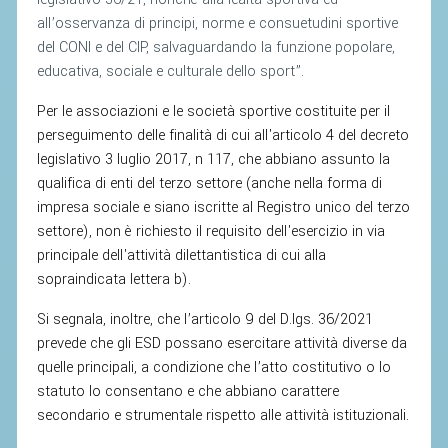
CLASSIFICHE 2016-2023
all’osservanza di principi, norme e consuetudini sportive
ATLETI D'INTERESSE NAZIONALE
del CONI e del CIP, salvaguardando la funzione popolare,
SCHEDE ATLETI
educativa, sociale e culturale dello sport”.
Per le associazioni e le società sportive costituite per il
PROMOZIONE
perseguimento delle finalità di cui all'articolo 4 del decreto
legislativo 3 luglio 2017, n 117, che abbiano assunto la
NUOVI GIOCHI DELLA GIOVENTÙ
qualifica di enti del terzo settore (anche nella forma di
impresa sociale e siano iscritte al Registro unico del terzo
PROGETTO SHUTTLE TIME
settore), non è richiesto il requisito dell'esercizio in via
TROFEO CONI
principale dell'attività dilettantistica di cui alla
sopraindicata lettera b).
ENTI DI PROMOZIONE SPORTIVA
PROGETTI CONI
Si segnala, inoltre, che l’articolo 9 del D.lgs. 36/2021
prevede che gli ESD possano esercitare attività diverse da
PROGETTI SPORT E SALUTE
quelle principali, a condizione che l’atto costitutivo o lo
statuto lo consentano e che abbiano carattere
FORMAZIONE
secondario e strumentale rispetto alle attività istituzionali.