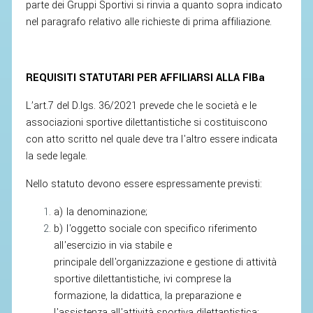
parte dei Gruppi Sportivi si rinvia a quanto sopra indicato
nel paragrafo relativo alle richieste di prima affiliazione.
STAFF TECNICO
CTF – PALABADMINTON
REQUISITI STATUTARI PER AFFILIARSI ALLA FIBa
ATLETI D'INTERESSE NAZIONALE
SCHEDE ATLETI
L’art.7 del D.lgs. 36/2021 prevede che le società e le
associazioni sportive dilettantistiche si costituiscono
VOLA CON NOI
con atto scritto nel quale deve tra l'altro essere indicata
CENTRI TECNICI TERRITORIALI
la sede legale.
COMMISSIONE ATLETI
Nello statuto devono essere espressamente previsti:
a) la denominazione;
TESSERAMENTO
b) l'oggetto sociale con specifico riferimento
all'esercizio in via stabile e
AFFILIAZIONE E TESSERAMENTO
principale dell'organizzazione e gestione di attività
QUOTE E TASSE
sportive dilettantistiche, ivi comprese la
formazione, la didattica, la preparazione e
CONVENZIONI
l'assistenza all'attività sportiva dilettantistica;