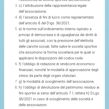
ACCEDI AL TESSERAMENTO ON
c) l'attribuzione della rappresentanza legale
LINE
dell'associazione;
ASSICURAZIONE
d) l'assenza di fini di lucro come regolamentato
dall'articolo 8 del D.lgs. 36/2021;
MODULI
e) le norme sull'ordinamento interno ispirato a
AFFILIARE UN ESD
principi di democrazia e di uguaglianza dei diritti di
tutti gli associati, con la previsione dell'elettività
delle cariche sociali, fatte salve le società sportive
GARE ED EVENTI
che assumono la forma societaria per le quali si
applicano le disposizioni del codice civile;
CALENDARIO
f) l'obbligo di redazione di rendiconti economico-
COMUNICATI
finanziari, nonché le modalità di approvazione degli
stessi da parte degli organi statutari;
ALBO D'ORO CAMPIONATI ITALIANI
g) le modalità di scioglimento dell'associazione;
CAMPIONATI A SQUADRE
h) l'obbligo di devoluzione del patrimonio residuo ai
EVENTI INTERNAZIONALI
fini sportivi ai sensi dell'articolo 7.1, lettera h) D.Lgs.
36/2021 in caso di scioglimento delle società e
CLASSIFICHE NAZIONALI
delle associazioni.