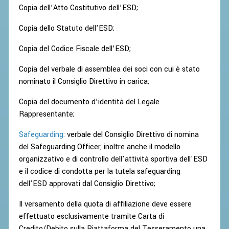
BANDI DI GARA E CONTRATTI
Copia dell’Atto Costitutivo dell’ESD;
WHISTLEBLOWING
Copia dello Statuto dell’ESD;
SPORTELLO FISCALE
Copia del Codice Fiscale dell’ESD;
Copia del verbale di assemblea dei soci con cui è stato
NOVITÀ FISCALI
nominato il Consiglio Direttivo in carica;
MODULISTICA
Copia del documento d’identità del Legale
SCADENZARIO
Rappresentante;
DOCUMENTI E APPROFONDIMENTI
Safeguarding:
verbale del Consiglio Direttivo di nomina
del Safeguarding Officer, inoltre anche il modello
AIRBADMINTON
organizzativo e di controllo dell'attività sportiva dell'ESD
e il codice di condotta per la tutela safeguarding
TAPPE REGIONALI AIRBADMINTON
dell'ESD approvati dal Consiglio Direttivo;
Il versamento della quota di affiliazione deve essere
PICKLEBALL
effettuato esclusivamente tramite Carta di
Credito/Debito sulla Piattaforma del Tesseramento una