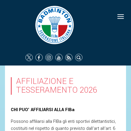
FEDERAZIONE
IDENTITÀ
CONSIGLIO FEDERALE
COMMISSIONI FEDERALI
ORGANI TERRITORIALI
SOCIETÀ SPORTIVE
AFFILIAZIONE E
CARTE FEDERALI
TESSERAMENTO 2026
ATTI UFFICIALI
TUTELA DELLA SALUTE -
CHI PUO' AFFILIARSI ALLA FIBa
ANTIDOPING
Possono affiliarsi alla FIBa gli enti sportivi dilettantistici,
COMUNICAZIONE E MARKETING
costituiti nel rispetto di quanto previsto dall’art all’art. 6