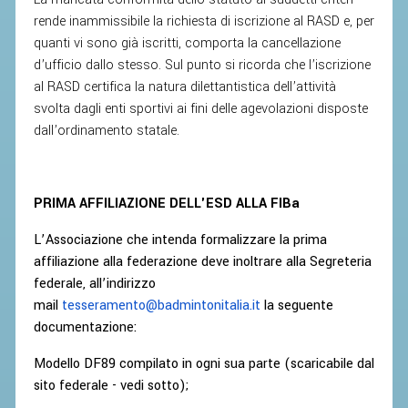
CONTROLLO IN ORDINE AL
rende inammissibile la richiesta di iscrizione al RASD e, per
REGOLARE SVOLGIMENTO DELLE
quanti vi sono già iscritti, comporta la cancellazione
COMPETIZIONI E DEI CAMPIONATI
d’ufficio dallo stesso. Sul punto si ricorda che l’iscrizione
SPORTIVI PROFESSIONISTICI
al RASD certifica la natura dilettantistica dell’attività
svolta dagli enti sportivi ai fini delle agevolazioni disposte
ATTIVITÀ RELATIVE ALLA
dall’ordinamento statale.
PREPARAZIONE OLIMPICA E
ALL'ALTO LIVELLO
UTILIZZAZIONE DEI CONTRIBUTI
PRIMA AFFILIAZIONE DELL'ESD ALLA FIBa
PUBBLICI
L’Associazione che intenda formalizzare la prima
FORMAZIONE DEI TECNICI
affiliazione alla federazione deve inoltrare alla Segreteria
UTILIZZAZIONE E GESTIONE DEGLI
federale, all’indirizzo
IMPIANTI SPORTIVI PUBBLICI
mail
tesseramento@badmintonitalia.it
la seguente
documentazione:
CONTROLLI E RILIEVI
SULL'AMMINISTRAZIONE
Modello DF89 compilato in ogni sua parte (scaricabile dal
ALTRI CONTENUTI
sito federale - vedi sotto);