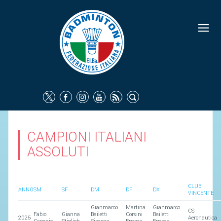
CAMPIONI ITALIANI
ASSOLUTI
CLUB
ANNO
SM
SF
DM
DF
DX
VINCENTE
Gianmarco
Martina
Gianmarco
CS
Fabio
Gianna
Bailetti
Corsini
Bailetti
2025
Aeronautica