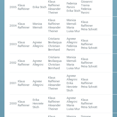
Klaus
Giovanni
Federica
Klaus
Raffeiner
Traina
2005
Erika Stich
Panini
Raffeiner
Alexander
Federica
Erika Stich
Theiner
Panini
Klaus
Monica
Klaus
Klaus
Monica
Raffeiner
Memoli
2004
Raffeiner
Raffeiner
Memoli
Alexander
Maria
Petra Schrott
Theiner
Luisa Mur
Cristiano
Agnese
Klaus
Klaus
Agnese
Bevilacqua
Allegrini
2003
Raffeiner
Raffeiner
Allegrini
Christian
Federica
Petra Schrott
Bernhard
Panini
Cristiano
Monica
Klaus
Klaus
Agnese
Bevilacqua
Memoli
2002
Raffeiner
Raffeiner
Allegrini
Christian
Maria
Petra Schrott
Bernhard
Luisa Mur
Agnese
Klaus
Allegrini
Klaus
Klaus
Agnese
Raffeiner
2001
Erika
Raffeiner
Raffeiner
Allegrini
Alexander
Henriete
Petra Schrott
Theiner
Stich
Klaus
Agnese
Erika
Klaus
Klaus
Raffeiner
Allegrini
2000
Henriete
Raffeiner
Raffeiner
Alexander
Maria
Stich
Petra Schrott
Theiner
Luisa Mur
Klaus
Monica
Simone