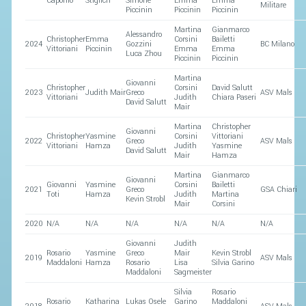
Caponio
Stiglich
Simone
Emma
Emma
Militare
Piccinin
Piccinin
Piccinin
Martina
Gianmarco
Alessandro
Christopher
Emma
Corsini
Bailetti
2024
Gozzini
BC Milano
Vittoriani
Piccinin
Emma
Emma
Luca Zhou
Piccinin
Piccinin
Martina
Giovanni
Christopher
Corsini
David Salutt
2023
Judith Mair
Greco
ASV Mals
Vittoriani
Judith
Chiara Paseri
David Salutt
Mair
Martina
Christopher
Giovanni
Christopher
Yasmine
Corsini
Vittoriani
2022
Greco
ASV Mals
Vittoriani
Hamza
Judith
Yasmine
David Salutt
Mair
Hamza
Martina
Gianmarco
Giovanni
Giovanni
Yasmine
Corsini
Bailetti
2021
Greco
GSA Chiari
Toti
Hamza
Judith
Martina
Kevin Strobl
Mair
Corsini
2020
N/A
N/A
N/A
N/A
N/A
N/A
Giovanni
Judith
Rosario
Yasmine
Greco
Mair
Kevin Strobl
2019
ASV Mals
Maddaloni
Hamza
Rosario
Lisa
Silvia Garino
Maddaloni
Sagmeister
Silvia
Rosario
Rosario
Katharina
Lukas Osele
Garino
Maddaloni