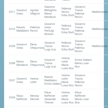
Giacomo
Giovanni
Federica
Giovanni
Agnese
Battaglino
Traina
2011
Panini
Mediterrane
Greco
Allegrini
Marco
Federica
Erika Stich
Mondavio
Panini
Giovanni
Giovanni
Federica
Rosario
Federica
Greco
Traina
2010
Panini
Mediterrane
Maddaloni
Panini
Pierluigi
Federica
Erika Stich
Musiari
Panini
Giovanni
Giovanni
Federica
Giovanni
Elena
Traina
2009
Traina
Panini
Mediterrane
Greco
Chepurnova
Federica
Luigi Izzo
Erika Stich
Panini
Verena
Giovanni
Enrico Galeani
Marco
Elena
Leiter
2008
Traina
Maria Luise
Mondavio
Chepurnova
Maria
Luigi Izzo
Mur
Luisa Mur
Verena
Giovanni
Rosario
Giovanni
Verena
Leiter
Traina
2007
Maddaloni
Greco
Leiter
Maria
Federica
Enrico Galeani
Luisa Mur
Panini
Klaus
Verena
Klaus
Klaus
Monica
Raffeiner
Leiter
Raffeiner
2006
Raffeiner
Memoli
Alexander
Maria
Maria Luise
Theiner
Luisa Mur
Mur