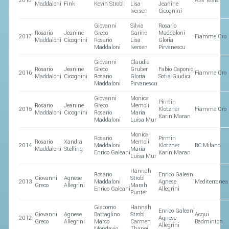
2018
ASV Mals
Maddaloni
Fink
Kevin Strobl
Lisa
Jeanine
Iversen
Cicognini
Giovanni
Silvia
Rosario
Rosario
Jeanine
Greco
Garino
Maddaloni
2017
Fiamme Oro
Maddaloni
Cicognini
Rosario
Lisa
Gloria
Maddaloni
Iversen
Pirvanescu
Giovanni
Claudia
Rosario
Jeanine
Greco
Gruber
Fabio Caponio
2016
Fiamme Oro
Maddaloni
Cicognini
Rosario
Gloria
Sofia Giudici
Maddaloni
Pirvanescu
Giovanni
Monica
Pirmin
Rosario
Jeanine
Greco
Memoli
2015
Klotzner
Fiamme Oro
Maddaloni
Cicognini
Rosario
Maria
Karin Maran
Maddaloni
Luisa Mur
Monica
Rosario
Pirmin
Rosario
Xandra
Memoli
2014
Maddaloni
Klotzner
BC Milano
Maddaloni
Stelling
Maria
Enrico Galeani
Karin Maran
Luisa Mur
Hannah
Rosario
Enrico Galeani
Giovanni
Agnese
Strobl
2013
Maddaloni
Agnese
Mediterrane
Greco
Allegrini
Marah
Enrico Galeani
Allegrini
Punter
Giacomo
Hannah
Enrico Galeani
Giovanni
Agnese
Battaglino
Strobl
Acqui
2012
Agnese
Greco
Allegrini
Marco
Carmen
Badminton
Allegrini
Mondavio
Thanei