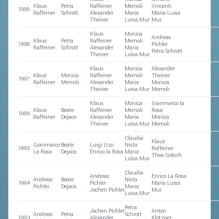
Klaus
Petra
Raffeiner
Memoli
Vincenti
1999
Raffeiner
Schrott
Alexander
Maria
Maria Luisa
Theiner
Luisa Mur
Mur
Klaus
Monica
Andreas
Klaus
Petra
Raffeiner
Memoli
1998
Pichler
Raffeiner
Schrott
Alexander
Maria
Petra Schrott
Theiner
Luisa Mur
Klaus
Monica
Alexander
Klaus
Monica
Raffeiner
Memoli
Theiner
1997
Raffeiner
Memoli
Alexander
Maria
Monica
Theiner
Luisa Mur
Memoli
Klaus
Monica
Gianmarco la
Klaus
Beate
Raffeiner
Memoli
Rosa
1996
Raffeiner
Dejaco
Alexander
Maria
Monica
Theiner
Luisa Mur
Memoli
Claudia
Klaus
Gianmarco
Beate
Luigi Izzo
Nista
1995
Raffeiner
La Rosa
Dejaco
Enrico la Rosa
Maria
Thea Gotsch
Luisa Mur
Claudia
Andreas
Enrico La Rosa
Andreas
Beate
Nista
1994
Pichler
Maria Luisa
Pichler
Dejaco
Maria
Jochen Pichler
Mur
Luisa Mur
Petra
Jochen Pichler
Anton
Andreas
Petra
Schrott
1993
Alexander
Klotzner