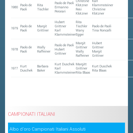
Christine
Karl
Paolo de Paoli
Paolo de
Rita
Klotzner
Klammsteiner
1980
Ermanno
Paoli
Tischler
Resi
Christine
Perorari
Klotzner
Klotzner
Hubert
Rita
Paolo de
Margit
Grittner
Tischler
Paolo de Paoli
1979
Paoli
Grittner
Karl
Wany
Tina Roncalli
Klammsteiner
Egger
Margit
Hubert
Paolo de Paoli
Paolo de
Wally
Grittner
Grittner
1978
Hubert
Paoli
Raffeiner
Wally
Margit
Grittner
Raffeiner
Grittner
Kurt Duschek
Margitt
Kurt
Barbara
Kurt Duschek
1977
Karl
Grittner
Duschek
Baker
Rita Blaas
Klammsteiner
Rita Blaas
CAMPIONATI ITALIANI
Albo d'oro Campionati Italiani Assoluti