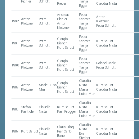
Pichler
Schrott
Tanja
Rieder
Claudia Nista
Egger
Andreas
Petra
Anton
Anton
Petra
Pichler
Schrott
1992
Klotzner
Klotzner
Schrott
Anton
Tanja
Petra Schrott
Klotzner
Egger
Petra
Giorgio
Anton
Petra
Schrott
Kurt Salutt
1991
Bianchi
Klotzner
Schrott
Tanja
Claudia Nista
Kurt Salutt
Egger
Petra
Giorgio
Anton
Petra
Schrott
Roland Osele
1990
Bianchi
Klotzner
Schrott
Tanja
Petra Schrott
Kurt Salutt
Egger
Claudia
Giorgio
Anton
Marie Luisa
Nista
Kurt Salutt
1989
Bianchi
Klotzner
Mur
Maria
Claudia Nista
Kurt Salutt
Luisa Mur
Claudia
Stefan
Claudia
Kurt Salutt
Nista
Kurt Salutt
1988
Kantioler
Nista
Karl Prugger
Maria
Claudia Nista
Luisa Mur
Claudia
Claus Ring
Claudia
Nista
Kurt Salutt
1987
Kurt Salutt
Pier Carlo
Nista
Eva
Claudia Nista
Barioli
Stecher