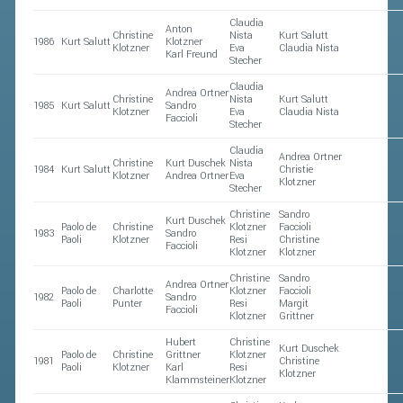
Claudia
Anton
Christine
Nista
Kurt Salutt
1986
Kurt Salutt
Klotzner
Klotzner
Eva
Claudia Nista
Karl Freund
Stecher
Claudia
Andrea Ortner
Christine
Nista
Kurt Salutt
1985
Kurt Salutt
Sandro
Klotzner
Eva
Claudia Nista
Faccioli
Stecher
Claudia
Andrea Ortner
Christine
Kurt Duschek
Nista
1984
Kurt Salutt
Christie
Klotzner
Andrea Ortner
Eva
Klotzner
Stecher
Christine
Sandro
Kurt Duschek
Paolo de
Christine
Klotzner
Faccioli
1983
Sandro
Paoli
Klotzner
Resi
Christine
Faccioli
Klotzner
Klotzner
Christine
Sandro
Andrea Ortner
Paolo de
Charlotte
Klotzner
Faccioli
1982
Sandro
Paoli
Punter
Resi
Margit
Faccioli
Klotzner
Grittner
Hubert
Christine
Kurt Duschek
Paolo de
Christine
Grittner
Klotzner
1981
Christine
Paoli
Klotzner
Karl
Resi
Klotzner
Klammsteiner
Klotzner