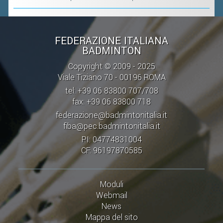
VOLA CON NOI
DIRIGENTI
CORSI
FEDERAZIONE ITALIANA
BADMINTON
MATERIALE DIDATTICO
Copyright © 2009 - 2025
DOCUMENTAZIONE E RICERCA
Viale Tiziano 70 - 00196 ROMA
CONVENZIONI UNIVERSITÀ
tel: +39 06 83800 707/708
fax: +39 06 83800 718
DOCENTI FORMATORI
federazione@badmintonitalia.it
(D)ISTANTI DI B@DMINTON
fiba@pec.badmintonitalia.it
PI: 04774831004
ALBI FEDERALI
CF: 96197870585
FEDERAZIONE TRASPARENTE
Moduli
AMMISSIONE, AFFILIAZIONE E
Webmail
REVOCA DI SOCIETÀ, ASSOCIAZIONI
News
Mappa del sito
E TESSERATI