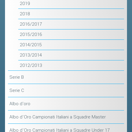
CLASSIFICHE 2016-2023
2019
ATLETI D'INTERESSE NAZIONALE
2018
SCHEDE ATLETI
2016/2017
2015/2016
PROMOZIONE
2014/2015
NUOVI GIOCHI DELLA GIOVENTÙ
2013/2014
PROGETTO SHUTTLE TIME
2012/2013
TROFEO CONI
Serie B
ENTI DI PROMOZIONE SPORTIVA
Serie C
PROGETTI CONI
PROGETTI SPORT E SALUTE
Albo d'oro
Albo d'Oro Campionati Italiani a Squadre Master
FORMAZIONE
Albo d'Oro Campionati Italiani a Squadre Under 17