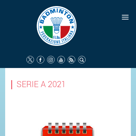
FEDERAZIONE
IDENTITÀ
CONSIGLIO FEDERALE
COMMISSIONI FEDERALI
ORGANI TERRITORIALI
SOCIETÀ SPORTIVE
SERIE A 2021
CARTE FEDERALI
ATTI UFFICIALI
TUTELA DELLA SALUTE -
ANTIDOPING
COMUNICAZIONE E MARKETING