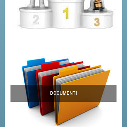
ACCEDI AL TESSERAMENTO ON
LINE
ASSICURAZIONE
MODULI
AFFILIARE UN ESD
GARE ED EVENTI
CALENDARIO
COMUNICATI
ALBO D'ORO CAMPIONATI ITALIANI
DOCUMENTI
CAMPIONATI A SQUADRE
EVENTI INTERNAZIONALI
CLASSIFICHE NAZIONALI