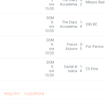
5
The Stars
3-
Milazzo Bad
ore
Accademia
2
15.00
DOM
6
The Stars
1-
095 BC
ore
Accademia
4
10.00
DOM
6
Frecce
0-
Pol. Parrino
ore
Azzurre
5
10.00
DOM
6
Castel di
1-
CS Etna
ore
Iudica
4
10.00
RISULTATI
CLASSIFICHE