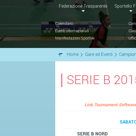
Federazione Trasparente
Sportello F
Calendario
Comu
Eventi Internazionali
Clas
Manifestazioni Sportive
Uffi
Home
Gare ed Eventi
Campion
SERIE B 201
Link Tournament Softwar
SABATO
SERIE B NORD