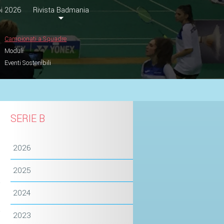
i 2026
Rivista Badmania
Campionati a Squadre
Moduli
Eventi Sostenibili
SERIE B
2026
2025
2024
2023