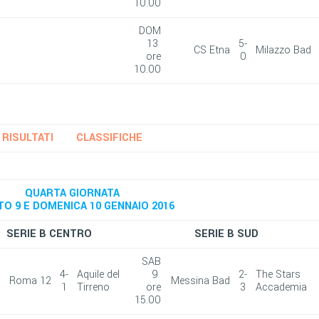
10.00
DOM
13
5-
CS Etna
Milazzo Bad
ore
0
10.00
RISULTATI
CLASSIFICHE
QUARTA GIORNATA
O 9 E DOMENICA 10 GENNAIO 2016
SERIE B CENTRO
SERIE B SUD
SAB
4-
Aquile del
9
2-
The Stars
Roma 12
Messina Bad
1
Tirreno
ore
3
Accademia
15.00