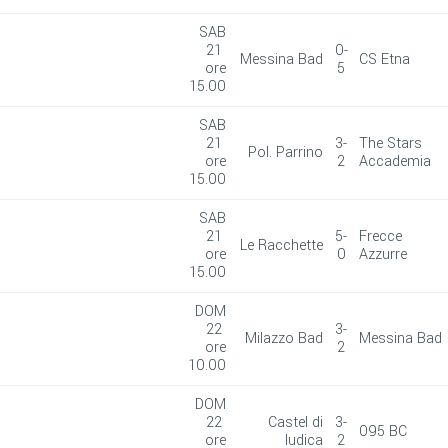
SAB
21
0-
Messina Bad
CS Etna
ore
5
15.00
SAB
21
3-
The Stars
Pol. Parrino
ore
2
Accademia
15.00
SAB
21
5-
Frecce
Le Racchette
ore
0
Azzurre
15.00
DOM
22
3-
Milazzo Bad
Messina Bad
ore
2
10.00
DOM
22
Castel di
3-
095 BC
ore
Iudica
2