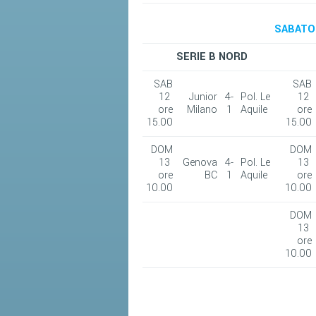
SABATO 
SERIE B NORD
SAB
SAB
12
Junior
4-
Pol. Le
12
ore
Milano
1
Aquile
ore
15.00
15.00
DOM
DOM
13
Genova
4-
Pol. Le
13
ore
BC
1
Aquile
ore
10.00
10.00
DOM
13
ore
10.00