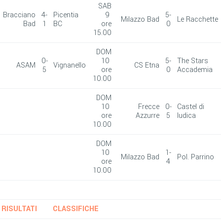
SAB
Bracciano
4-
Picentia
9
5-
Milazzo Bad
Le Racchette
Bad
1
BC
ore
0
15.00
DOM
0-
10
5-
The Stars
ASAM
Vignanello
CS Etna
5
ore
0
Accademia
10.00
DOM
10
Frecce
0-
Castel di
ore
Azzurre
5
Iudica
10.00
DOM
10
1-
Milazzo Bad
Pol. Parrino
ore
4
10.00
RISULTATI
CLASSIFICHE