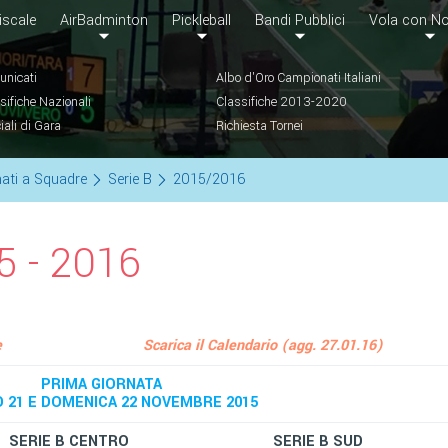
iscale
AirBadminton
Pickleball
Bandi Pubblici
Vola con No
nicati
Albo d'Oro Campionati Italiani
sifiche Nazionali
Classifiche 2013-2020
ciali di Gara
Richiesta Tornei
ati a Squadre
Serie B
2015/2016
5 - 2016
e
Scarica il Calendario (agg. 27.01.16)
PRIMA GIORNATA
 21 E DOMENICA 22 NOVEMBRE 2015
SERIE B CENTRO
SERIE B SUD