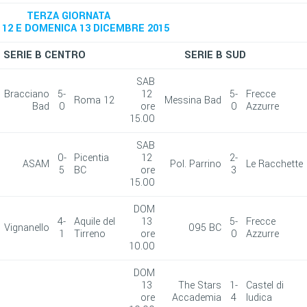
TERZA GIORNATA
12 E DOMENICA 13 DICEMBRE 2015
SERIE B CENTRO
SERIE B SUD
SAB
Bracciano
5-
12
5-
Frecce
Roma 12
Messina Bad
Bad
0
ore
0
Azzurre
15.00
SAB
0-
Picentia
12
2-
ASAM
Pol. Parrino
Le Racchette
5
BC
ore
3
15.00
DOM
4-
Aquile del
13
5-
Frecce
Vignanello
095 BC
1
Tirreno
ore
0
Azzurre
10.00
DOM
13
The Stars
1-
Castel di
ore
Accademia
4
Iudica