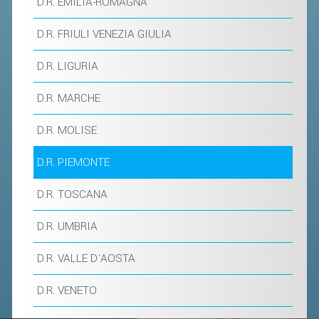
D.R. EMILIA-ROMAGNA
ACCEDI AL TESSERAMENTO ON
LINE
D.R. FRIULI VENEZIA GIULIA
ASSICURAZIONE
D.R. LIGURIA
MODULI
D.R. MARCHE
AFFILIARE UN ESD
D.R. MOLISE
GARE ED EVENTI
D.R. PIEMONTE
CALENDARIO
D.R. TOSCANA
COMUNICATI
ALBO D'ORO CAMPIONATI ITALIANI
D.R. UMBRIA
CAMPIONATI A SQUADRE
D.R. VALLE D'AOSTA
EVENTI INTERNAZIONALI
D.R. VENETO
CLASSIFICHE NAZIONALI