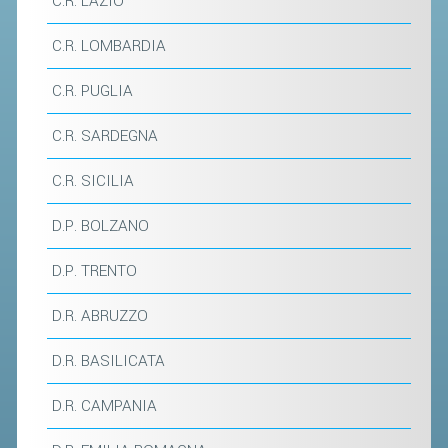
C.R. LAZIO
C.R. LOMBARDIA
STAFF TECNICO
CTF – PALABADMINTON
C.R. PUGLIA
ATLETI D'INTERESSE NAZIONALE
C.R. SARDEGNA
SCHEDE ATLETI
C.R. SICILIA
VOLA CON NOI
CENTRI TECNICI TERRITORIALI
D.P. BOLZANO
COMMISSIONE ATLETI
D.P. TRENTO
TESSERAMENTO
D.R. ABRUZZO
AFFILIAZIONE E TESSERAMENTO
D.R. BASILICATA
QUOTE E TASSE
D.R. CAMPANIA
CONVENZIONI