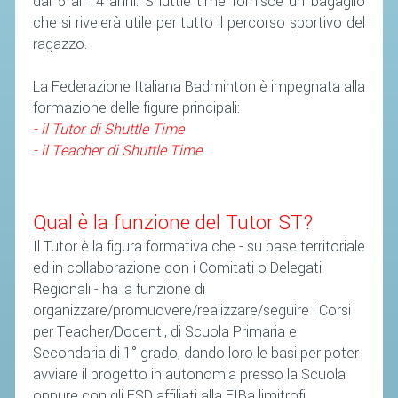
dai 5 ai 14 anni. Shuttle time fornisce un bagaglio
che si rivelerà utile per tutto il percorso sportivo del
STAFF TECNICO
ragazzo.
CTF – PALABADMINTON
La Federazione Italiana Badminton è impegnata alla
ATLETI D'INTERESSE NAZIONALE
formazione delle figure principali:
- il Tutor di Shuttle Time
SCHEDE ATLETI
- il Teacher di Shuttle Time
VOLA CON NOI
CENTRI TECNICI TERRITORIALI
Qual è la funzione del Tutor ST?
COMMISSIONE ATLETI
Il Tutor è la figura formativa che - su base territoriale
ed in collaborazione con i Comitati o Delegati
TESSERAMENTO
Regionali - ha la funzione di
organizzare/promuovere/realizzare/seguire i Corsi
AFFILIAZIONE E TESSERAMENTO
per Teacher/Docenti, di Scuola Primaria e
QUOTE E TASSE
Secondaria di 1° grado, dando loro le basi per poter
avviare il progetto in autonomia presso la Scuola
CONVENZIONI
oppure con gli ESD affiliati alla FIBa limitrofi.