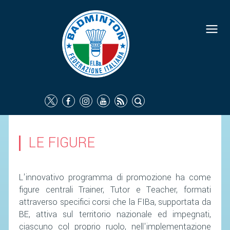
FEDERAZIONE
IDENTITÀ
CONSIGLIO FEDERALE
COMMISSIONI FEDERALI
ORGANI TERRITORIALI
SOCIETÀ SPORTIVE
LE FIGURE
CARTE FEDERALI
ATTI UFFICIALI
L'innovativo programma di promozione ha come
TUTELA DELLA SALUTE -
figure centrali Trainer, Tutor e Teacher, formati
ANTIDOPING
attraverso specifici corsi che la FIBa, supportata da
BE, attiva sul territorio nazionale ed impegnati,
COMUNICAZIONE E MARKETING
ciascuno col proprio ruolo, nell'implementazione