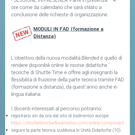
- SESSIONE IN PRESENZA: Parte in presenza – 4
CLASSIFICHE 2013-2020
ore come da calendario che sarà stilato a
MODULI
conclusione delle richieste di organizzazione.
MANIFESTAZIONI SPORTIVE
MODULI IN FAD (formazione a
UFFICIALI DI GARA
Distanza)
RICHIESTA TORNEI
EVENTI SOSTENIBILI
L'obiettivo della nuova modalità Blended è quello di
rendere disponibili online le risorse didattiche
PARA BADMINTON
teoriche di Shuttle Time e offrire agli insegnanti la
flessibilità di fruizione della parte teorica tramite FAD
L'ATTIVITÀ
(formazione a distanza), da quest’anno anche in
lingua italiana.
TESSERAMENTO
REGOLAMENTI
I docenti interessati al percorso potranno:
GARE
registrarsi sin da ora dal sito di badminton europe:
https://shuttletime.bwfbadminton.com/online-component
STAFF TECNICO
seguire la parte teorica suddivisa in Unità Didattiche (10)