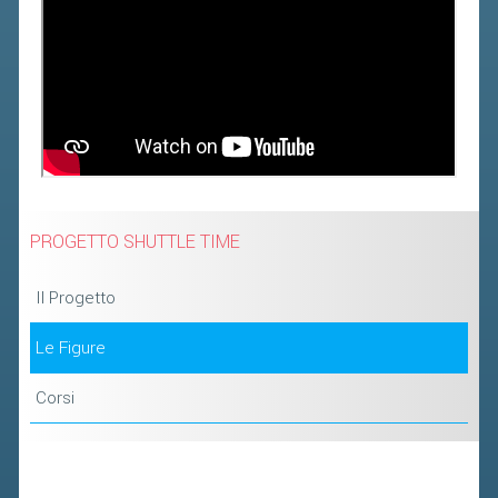
BANDI DI GARA E CONTRATTI
WHISTLEBLOWING
SPORTELLO FISCALE
NOVITÀ FISCALI
MODULISTICA
SCADENZARIO
PROGETTO SHUTTLE TIME
DOCUMENTI E APPROFONDIMENTI
Il Progetto
AIRBADMINTON
Le Figure
TAPPE REGIONALI AIRBADMINTON
Corsi
PICKLEBALL