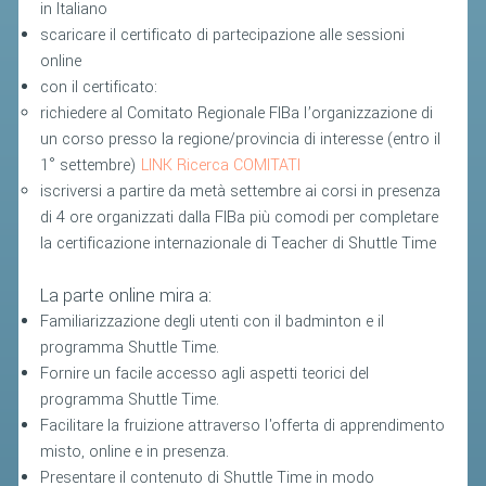
CLASSIFICHE 2016-2023
in Italiano
scaricare il certificato di partecipazione alle sessioni
ATLETI D'INTERESSE NAZIONALE
online
SCHEDE ATLETI
con il certificato:
richiedere al Comitato Regionale FIBa l’organizzazione di
PROMOZIONE
un corso presso la regione/provincia di interesse (entro il
1° settembre)
LINK Ricerca COMITATI
iscriversi a partire da metà settembre ai corsi in presenza
NUOVI GIOCHI DELLA GIOVENTÙ
di 4 ore organizzati dalla FIBa più comodi per completare
PROGETTO SHUTTLE TIME
la certificazione internazionale di Teacher di Shuttle Time
TROFEO CONI
La parte online mira a:
ENTI DI PROMOZIONE SPORTIVA
Familiarizzazione degli utenti con il badminton e il
PROGETTI CONI
programma Shuttle Time.
Fornire un facile accesso agli aspetti teorici del
PROGETTI SPORT E SALUTE
programma Shuttle Time.
Facilitare la fruizione attraverso l'offerta di apprendimento
FORMAZIONE
misto, online e in presenza.
Presentare il contenuto di Shuttle Time in modo