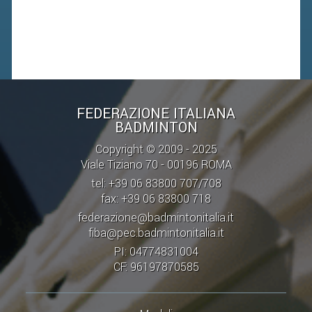
FIBA PICKLEBALL TOUR
CLASSIFICHE PICKLEBALL
BANDI PUBBLICI
VOLA CON NOI 2026
FEDERAZIONE ITALIANA
RIVISTA BADMANIA
BADMINTON
Copyright © 2009 - 2025
2026
Viale Tiziano 70 - 00196 ROMA
2025
tel: +39 06 83800 707/708
fax: +39 06 83800 718
2024
federazione@badmintonitalia.it
2023
fiba@pec.badmintonitalia.it
PI: 04774831004
2022
CF: 96197870585
2021
2020