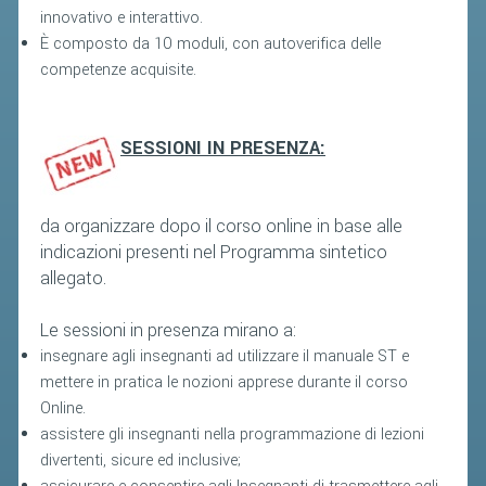
VOLA CON NOI
innovativo e interattivo.
È composto da 10 moduli, con autoverifica delle
DIRIGENTI
competenze acquisite.
CORSI
MATERIALE DIDATTICO
SESSIONI IN PRESENZA:
DOCUMENTAZIONE E RICERCA
CONVENZIONI UNIVERSITÀ
da organizzare dopo il corso online in base alle
DOCENTI FORMATORI
indicazioni presenti nel Programma sintetico
(D)ISTANTI DI B@DMINTON
allegato.
ALBI FEDERALI
Le sessioni in presenza mirano a:
insegnare agli insegnanti ad utilizzare il manuale ST e
FEDERAZIONE TRASPARENTE
mettere in pratica le nozioni apprese durante il corso
Online.
AMMISSIONE, AFFILIAZIONE E
assistere gli insegnanti nella programmazione di lezioni
REVOCA DI SOCIETÀ, ASSOCIAZIONI
divertenti, sicure ed inclusive;
E TESSERATI