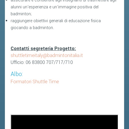
assicurare e consentire agli Insegnanti di trasmettere agli
CONTROLLO IN ORDINE AL
alunni un’esperienza e un’immagine positiva del
REGOLARE SVOLGIMENTO DELLE
badminton;
COMPETIZIONI E DEI CAMPIONATI
raggiungere obiettivi generali di educazione fisica
SPORTIVI PROFESSIONISTICI
giocando a badminton.
ATTIVITÀ RELATIVE ALLA
PREPARAZIONE OLIMPICA E
Contatti segreteria Progetto:
ALL'ALTO LIVELLO
shuttletimeitaly@badmintonitalia.it
UTILIZZAZIONE DEI CONTRIBUTI
Ufficio: 06 83800 707/717/710
PUBBLICI
Albo:
FORMAZIONE DEI TECNICI
Formatori Shuttle Time
UTILIZZAZIONE E GESTIONE DEGLI
IMPIANTI SPORTIVI PUBBLICI
CONTROLLI E RILIEVI
SULL'AMMINISTRAZIONE
ALTRI CONTENUTI