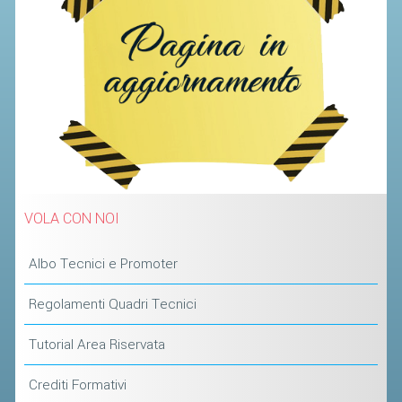
SEGRETERIA FEDERALE
CONTATTI
AVVISI E BANDI
CIRCOLARI
RESPONSABILITÀ SOCIALE
SAFEGUARDING
RICHIESTA PATROCINIO
VOLA CON NOI
GIUSTIZIA FEDERALE
Albo Tecnici e Promoter
REGOLAMENTI
Regolamenti Quadri Tecnici
PROVVEDIMENTI
Tutorial Area Riservata
ORGANI DI GIUSTIZIA FEDERALE
Crediti Formativi
MAGLIA AZZURRA