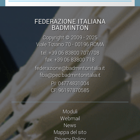
STAFF TECNICO
FEDERAZIONE ITALIANA
CTF – PALABADMINTON
BADMINTON
ATLETI D'INTERESSE NAZIONALE
Copyright © 2009 - 2025
Viale Tiziano 70 - 00196 ROMA
SCHEDE ATLETI
tel: +39 06 83800 707/708
VOLA CON NOI
fax: +39 06 83800 718
CENTRI TECNICI TERRITORIALI
federazione@badmintonitalia.it
fiba@pec.badmintonitalia.it
COMMISSIONE ATLETI
PI: 04774831004
CF: 96197870585
TESSERAMENTO
Moduli
AFFILIAZIONE E TESSERAMENTO
Webmail
QUOTE E TASSE
News
Mappa del sito
CONVENZIONI
Privacy Policy