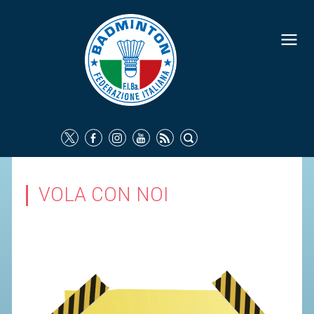
FEDERAZIONE
IDENTITÀ
CONSIGLIO FEDERALE
COMMISSIONI FEDERALI
ORGANI TERRITORIALI
SOCIETÀ SPORTIVE
VOLA CON NOI
CARTE FEDERALI
ATTI UFFICIALI
TUTELA DELLA SALUTE -
ANTIDOPING
COMUNICAZIONE E MARKETING