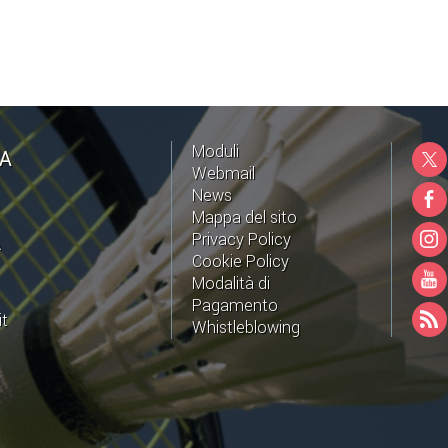
Moduli
NA
Webmail
News
Mappa del sito
Privacy Policy
A
Cookie Policy
Modalità di
Pagamento
it
Whistleblowing