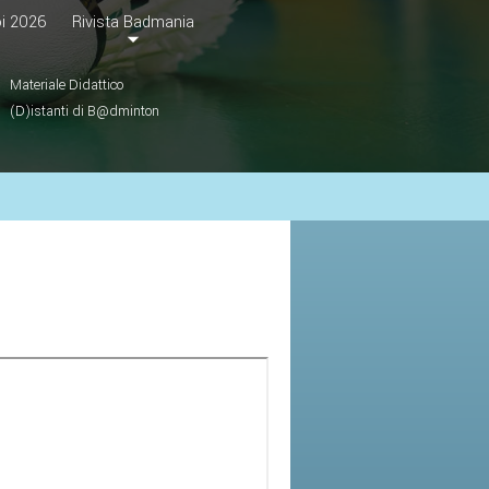
i 2026
Rivista Badmania
Materiale Didattico
(D)istanti di B@dminton