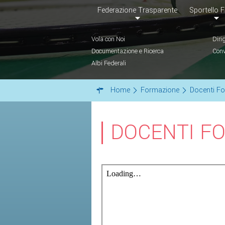
Federazione Trasparente
Sportello F
Vola con Noi
Diri
Documentazione e Ricerca
Conv
Albi Federali
Home
Formazione
Docenti Fo
DOCENTI F