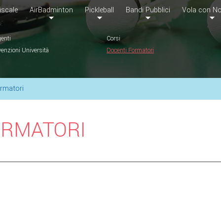
iscale
AirBadminton
Pickleball
Bandi Pubblici
Vola con No
genti
Corsi
enzioni Università
Docenti Formatori
rmatori
ORMATORI