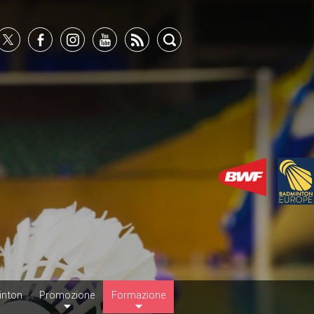
inton
Promozione
Formazione