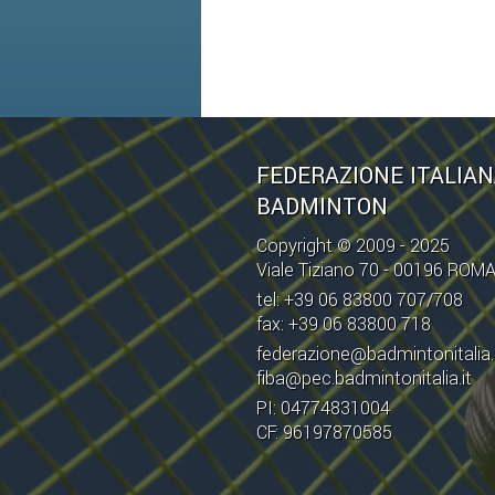
FEDERAZIONE ITALIA
BADMINTON
Copyright © 2009 - 2025
Viale Tiziano 70 - 00196 ROM
tel: +39 06 83800 707/708
fax: +39 06 83800 718
federazione@badmintonitalia.
fiba@pec.badmintonitalia.it
PI: 04774831004
CF: 96197870585