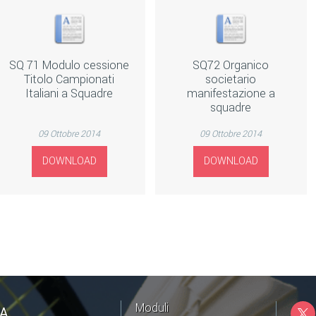
SQ 71 Modulo cessione
SQ72 Organico
Titolo Campionati
societario
Italiani a Squadre
manifestazione a
squadre
09 Ottobre 2014
09 Ottobre 2014
DOWNLOAD
DOWNLOAD
Moduli
NA