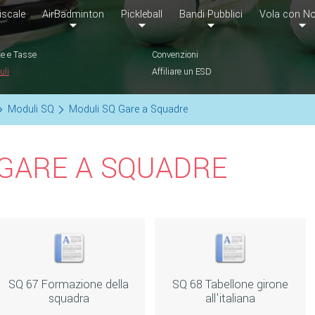
iscale
AirBadminton
Pickleball
Bandi Pubblici
Vola con No
e e Tasse
Convenzioni
uli
Affiliare un ESD
Moduli SQ
Moduli SQ Gare a Squadre
 GARE A SQUADRE
SQ 67 Formazione della
SQ 68 Tabellone girone
squadra
all'italiana