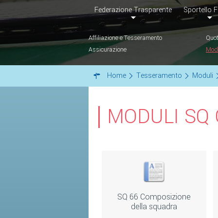
Federazione Trasparente
Sportello F
Affiliazione e Tesseramento
Quot
Assicurazione
Mod
Home
Tesseramento
Moduli
MODULI SQ
SQ 66 Composizione
della squadra