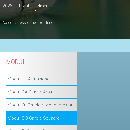
i 2026
Rivista Badmania
Accedi al Tesseramento on line
MODULI
Moduli DF Affiliazione
Moduli GA Giudici Arbitri
Moduli OI Omologazione Impianti
Moduli SQ Gare a Squadre