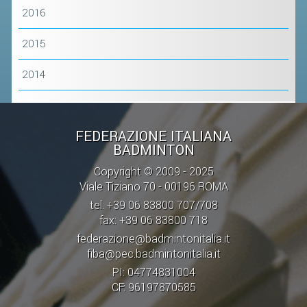
2016
STAFF TECNICO
2015
CTF – PALABADMINTON
2014
ATLETI D'INTERESSE NAZIONALE
SCHEDE ATLETI
VOLA CON NOI
FEDERAZIONE ITALIANA
BADMINTON
CENTRI TECNICI TERRITORIALI
Copyright © 2009 - 2025
COMMISSIONE ATLETI
Viale Tiziano 70 - 00196 ROMA
tel: +39 06 83800 707/708
TESSERAMENTO
fax: +39 06 83800 718
federazione@badmintonitalia.it
AFFILIAZIONE E TESSERAMENTO
fiba@pec.badmintonitalia.it
QUOTE E TASSE
PI: 04774831004
CF: 96197870585
CONVENZIONI