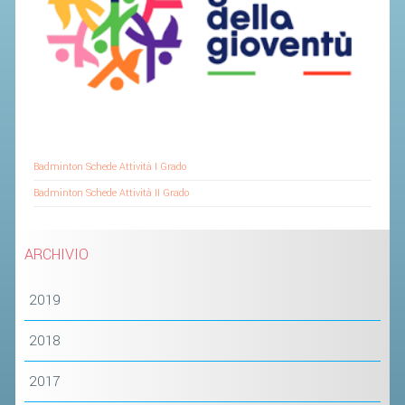
SEGRETERIA FEDERALE
CONTATTI
AVVISI E BANDI
CIRCOLARI
RESPONSABILITÀ SOCIALE
SAFEGUARDING
Badminton Schede Attività I Grado
RICHIESTA PATROCINIO
Badminton Schede Attività II Grado
GIUSTIZIA FEDERALE
ARCHIVIO
REGOLAMENTI
2019
PROVVEDIMENTI
2018
ORGANI DI GIUSTIZIA FEDERALE
2017
MAGLIA AZZURRA