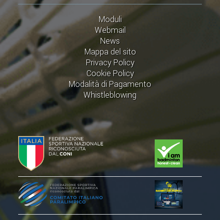
ACCEDI AL TESSERAMENTO ON
LINE
Moduli
Webmail
ASSICURAZIONE
News
Mappa del sito
MODULI
Privacy Policy
AFFILIARE UN ESD
Cookie Policy
Modalità di Pagamento
Whistleblowing
GARE ED EVENTI
CALENDARIO
COMUNICATI
ALBO D'ORO CAMPIONATI ITALIANI
CAMPIONATI A SQUADRE
EVENTI INTERNAZIONALI
CLASSIFICHE NAZIONALI