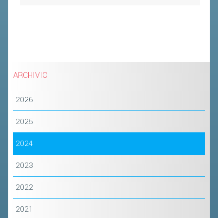
CLASSIFICHE 2016-2023
ATLETI D'INTERESSE NAZIONALE
SCHEDE ATLETI
PROMOZIONE
ARCHIVIO
NUOVI GIOCHI DELLA GIOVENTÙ
2026
PROGETTO SHUTTLE TIME
TROFEO CONI
2025
ENTI DI PROMOZIONE SPORTIVA
2024
PROGETTI CONI
2023
PROGETTI SPORT E SALUTE
2022
FORMAZIONE
2021