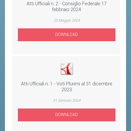
CLASSIFICHE 2013-2020
Atti Ufficiali n. 2 - Consiglio Federale 17
febbraio 2024
MODULI
MANIFESTAZIONI SPORTIVE
23 Maggio 2024
UFFICIALI DI GARA
DOWNLOAD
RICHIESTA TORNEI
EVENTI SOSTENIBILI
PARA BADMINTON
L'ATTIVITÀ
Atti Ufficiali n. 1 - Voti Plurimi al 31 dicembre
2023
TESSERAMENTO
31 Gennaio 2024
REGOLAMENTI
GARE
DOWNLOAD
STAFF TECNICO