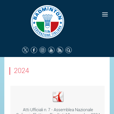
FEDERAZIONE
IDENTITÀ
CONSIGLIO FEDERALE
COMMISSIONI FEDERALI
ORGANI TERRITORIALI
SOCIETÀ SPORTIVE
2024
CARTE FEDERALI
ATTI UFFICIALI
TUTELA DELLA SALUTE -
ANTIDOPING
COMUNICAZIONE E MARKETING
Atti Ufficiali n. 7 - Assemblea Nazionale