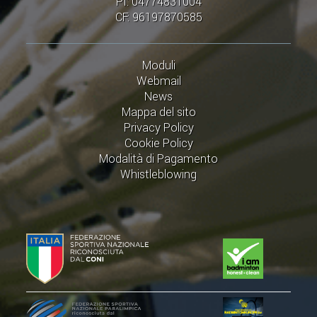
PI: 04774831004
BANDI DI GARA E CONTRATTI
CF: 96197870585
WHISTLEBLOWING
Moduli
SPORTELLO FISCALE
Webmail
News
NOVITÀ FISCALI
Mappa del sito
Privacy Policy
MODULISTICA
Cookie Policy
SCADENZARIO
Modalità di Pagamento
Whistleblowing
DOCUMENTI E APPROFONDIMENTI
AIRBADMINTON
TAPPE REGIONALI AIRBADMINTON
PICKLEBALL