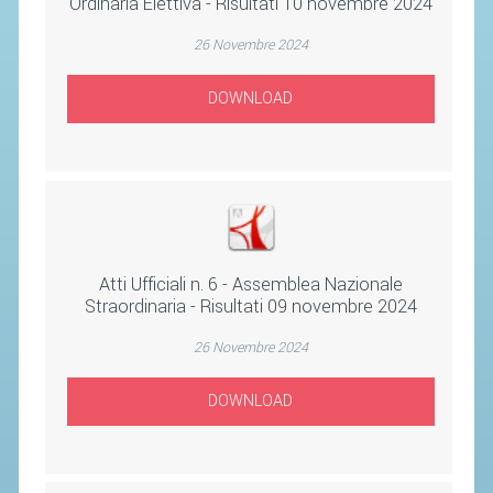
Ordinaria Elettiva - Risultati 10 novembre 2024
SEGRETERIA FEDERALE
CONTATTI
26 Novembre 2024
AVVISI E BANDI
DOWNLOAD
CIRCOLARI
RESPONSABILITÀ SOCIALE
SAFEGUARDING
RICHIESTA PATROCINIO
Atti Ufficiali n. 6 - Assemblea Nazionale
GIUSTIZIA FEDERALE
Straordinaria - Risultati 09 novembre 2024
26 Novembre 2024
REGOLAMENTI
PROVVEDIMENTI
DOWNLOAD
ORGANI DI GIUSTIZIA FEDERALE
MAGLIA AZZURRA