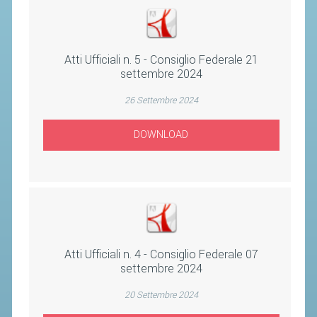
STAFF TECNICO
CTF – PALABADMINTON
Atti Ufficiali n. 5 - Consiglio Federale 21
settembre 2024
ATLETI D'INTERESSE NAZIONALE
26 Settembre 2024
SCHEDE ATLETI
VOLA CON NOI
DOWNLOAD
CENTRI TECNICI TERRITORIALI
COMMISSIONE ATLETI
TESSERAMENTO
Atti Ufficiali n. 4 - Consiglio Federale 07
AFFILIAZIONE E TESSERAMENTO
settembre 2024
QUOTE E TASSE
20 Settembre 2024
CONVENZIONI