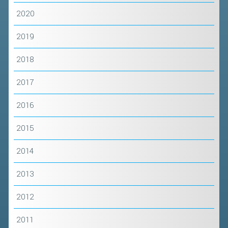
VOLA CON NOI
2020
DIRIGENTI
2019
CORSI
MATERIALE DIDATTICO
2018
DOCUMENTAZIONE E RICERCA
2017
CONVENZIONI UNIVERSITÀ
2016
DOCENTI FORMATORI
(D)ISTANTI DI B@DMINTON
2015
ALBI FEDERALI
2014
FEDERAZIONE TRASPARENTE
2013
2012
AMMISSIONE, AFFILIAZIONE E
REVOCA DI SOCIETÀ, ASSOCIAZIONI
2011
E TESSERATI