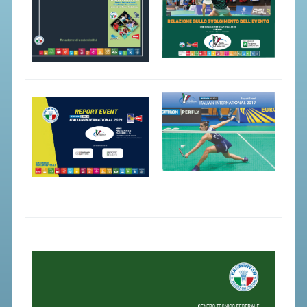
SEGRETERIA FEDERALE
CONTATTI
AVVISI E BANDI
CIRCOLARI
RESPONSABILITÀ SOCIALE
SAFEGUARDING
RICHIESTA PATROCINIO
GIUSTIZIA FEDERALE
REGOLAMENTI
PROVVEDIMENTI
ORGANI DI GIUSTIZIA FEDERALE
MAGLIA AZZURRA