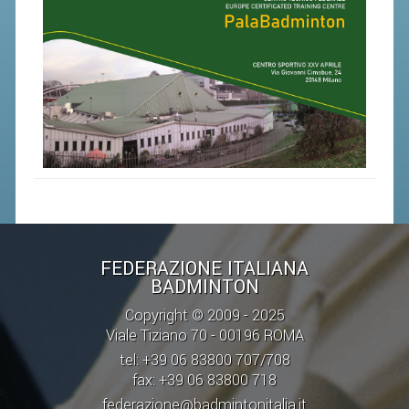
STAFF TECNICO
CTF – PALABADMINTON
ATLETI D'INTERESSE NAZIONALE
SCHEDE ATLETI
VOLA CON NOI
CENTRI TECNICI TERRITORIALI
COMMISSIONE ATLETI
FEDERAZIONE ITALIANA
TESSERAMENTO
BADMINTON
Copyright © 2009 - 2025
AFFILIAZIONE E TESSERAMENTO
Viale Tiziano 70 - 00196 ROMA
QUOTE E TASSE
tel: +39 06 83800 707/708
fax: +39 06 83800 718
CONVENZIONI
federazione@badmintonitalia.it