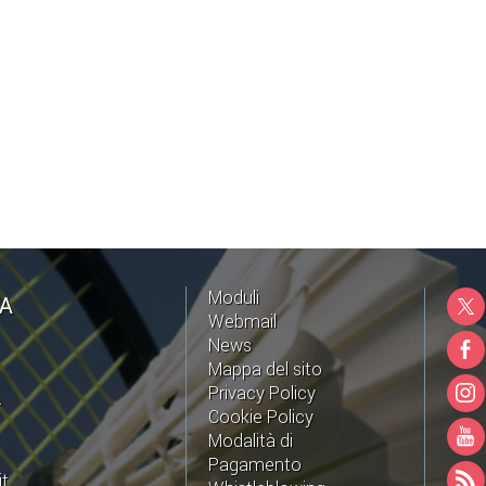
Moduli
NA
Webmail
News
Mappa del sito
Privacy Policy
A
Cookie Policy
Modalità di
Pagamento
it