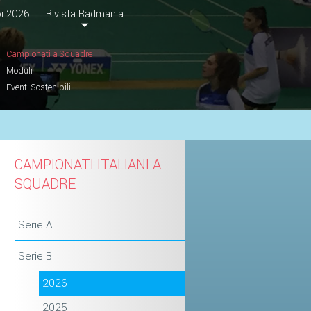
i 2026
Rivista Badmania
Campionati a Squadre
Moduli
Eventi Sostenibili
CAMPIONATI ITALIANI A
SQUADRE
Serie A
Serie B
2026
2025