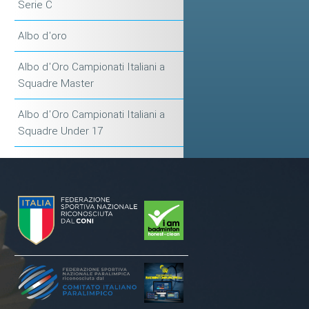
Serie C
Albo d'oro
Albo d'Oro Campionati Italiani a
Squadre Master
Albo d'Oro Campionati Italiani a
Squadre Under 17