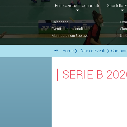
Federazione Trasparente
Sportello F
Calendario
Comu
Eventi Internazionali
Clas
Manifestazioni Sportive
Uffi
Home
Gare ed Eventi
Campion
SERIE B 202