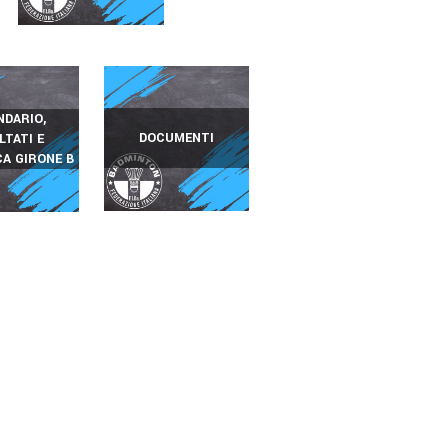
NDARIO,
DOCUMENTI
LTATI E
CA GIRONE B