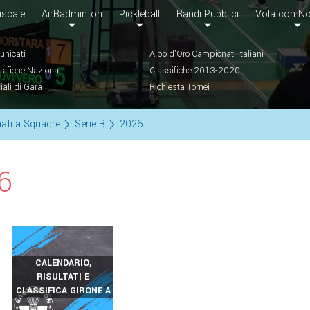
iscale
AirBadminton
Pickleball
Bandi Pubblici
Vola con No
nicati
Albo d'Oro Campionati Italiani
sifiche Nazionali
Classifiche 2013-2020
ciali di Gara
Richiesta Tornei
ati a Squadre
Serie B
2026
6
CALENDARIO,
RISULTATI E
CLASSIFICA GIRONE A