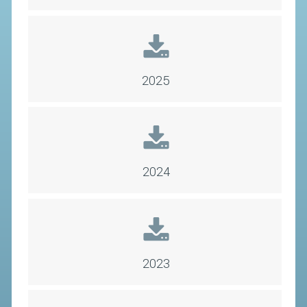
SEGRETERIA FEDERALE
CONTATTI
AVVISI E BANDI
CIRCOLARI
2025
RESPONSABILITÀ SOCIALE
SAFEGUARDING
RICHIESTA PATROCINIO
2024
GIUSTIZIA FEDERALE
REGOLAMENTI
PROVVEDIMENTI
2023
ORGANI DI GIUSTIZIA FEDERALE
MAGLIA AZZURRA