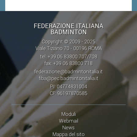
ACCEDI AL TESSERAMENTO ON
LINE
ASSICURAZIONE
FEDERAZIONE ITALIANA
BADMINTON
MODULI
Copyright © 2009 - 2025
AFFILIARE UN ESD
Viale Tiziano 70 - 00196 ROMA
tel: +39 06 83800 707/708
GARE ED EVENTI
fax: +39 06 83800 718
federazione@badmintonitalia.it
CALENDARIO
fiba@pec.badmintonitalia.it
COMUNICATI
PI: 04774831004
CF: 96197870585
ALBO D'ORO CAMPIONATI ITALIANI
CAMPIONATI A SQUADRE
Moduli
EVENTI INTERNAZIONALI
Webmail
News
CLASSIFICHE NAZIONALI
Mappa del sito