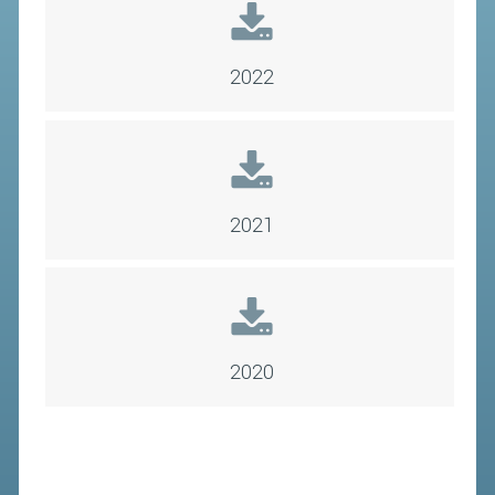
STAFF TECNICO
2022
CTF – PALABADMINTON
ATLETI D'INTERESSE NAZIONALE
SCHEDE ATLETI
VOLA CON NOI
2021
CENTRI TECNICI TERRITORIALI
COMMISSIONE ATLETI
TESSERAMENTO
2020
AFFILIAZIONE E TESSERAMENTO
QUOTE E TASSE
CONVENZIONI