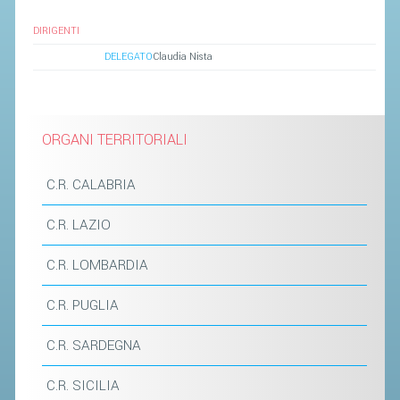
SEGRETERIA FEDERALE
DIRIGENTI
CONTATTI
DELEGATO
Claudia Nista
AVVISI E BANDI
CIRCOLARI
RESPONSABILITÀ SOCIALE
ORGANI TERRITORIALI
SAFEGUARDING
C.R. CALABRIA
RICHIESTA PATROCINIO
C.R. LAZIO
GIUSTIZIA FEDERALE
C.R. LOMBARDIA
REGOLAMENTI
C.R. PUGLIA
PROVVEDIMENTI
C.R. SARDEGNA
ORGANI DI GIUSTIZIA FEDERALE
C.R. SICILIA
MAGLIA AZZURRA