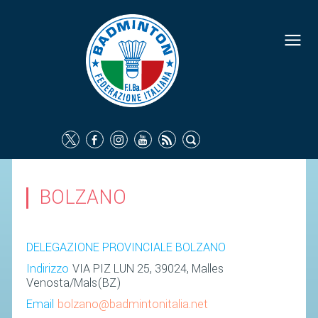
FEDERAZIONE
IDENTITÀ
CONSIGLIO FEDERALE
COMMISSIONI FEDERALI
ORGANI TERRITORIALI
SOCIETÀ SPORTIVE
BOLZANO
CARTE FEDERALI
ATTI UFFICIALI
DELEGAZIONE PROVINCIALE BOLZANO
TUTELA DELLA SALUTE -
Indirizzo
VIA PIZ LUN 25, 39024, Malles
ANTIDOPING
Venosta/Mals(BZ)
COMUNICAZIONE E MARKETING
Email
bolzano@badmintonitalia.net