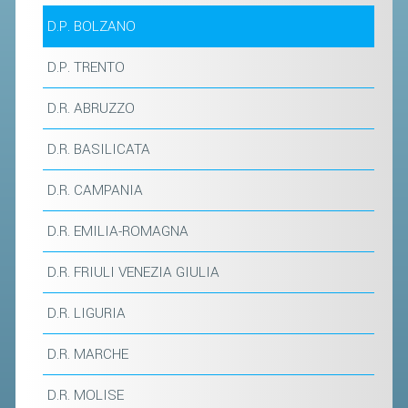
D.P. BOLZANO
STAFF TECNICO
D.P. TRENTO
CTF – PALABADMINTON
ATLETI D'INTERESSE NAZIONALE
D.R. ABRUZZO
SCHEDE ATLETI
D.R. BASILICATA
VOLA CON NOI
D.R. CAMPANIA
CENTRI TECNICI TERRITORIALI
COMMISSIONE ATLETI
D.R. EMILIA-ROMAGNA
D.R. FRIULI VENEZIA GIULIA
TESSERAMENTO
D.R. LIGURIA
AFFILIAZIONE E TESSERAMENTO
D.R. MARCHE
QUOTE E TASSE
CONVENZIONI
D.R. MOLISE