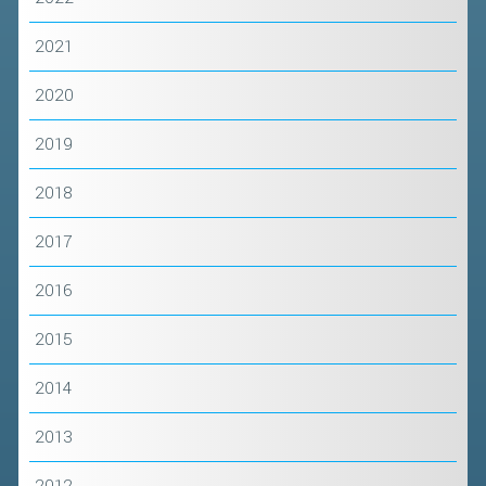
CONTROLLO IN ORDINE AL
2021
REGOLARE SVOLGIMENTO DELLE
COMPETIZIONI E DEI CAMPIONATI
2020
SPORTIVI PROFESSIONISTICI
ATTIVITÀ RELATIVE ALLA
2019
PREPARAZIONE OLIMPICA E
ALL'ALTO LIVELLO
2018
UTILIZZAZIONE DEI CONTRIBUTI
2017
PUBBLICI
2016
FORMAZIONE DEI TECNICI
UTILIZZAZIONE E GESTIONE DEGLI
2015
IMPIANTI SPORTIVI PUBBLICI
2014
CONTROLLI E RILIEVI
SULL'AMMINISTRAZIONE
2013
ALTRI CONTENUTI
2012