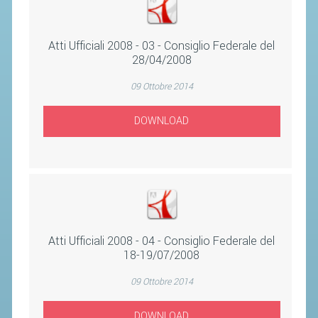
STAFF TECNICO
Atti Ufficiali 2008 - 03 - Consiglio Federale del
CTF – PALABADMINTON
28/04/2008
ATLETI D'INTERESSE NAZIONALE
09 Ottobre 2014
SCHEDE ATLETI
DOWNLOAD
VOLA CON NOI
CENTRI TECNICI TERRITORIALI
COMMISSIONE ATLETI
TESSERAMENTO
Atti Ufficiali 2008 - 04 - Consiglio Federale del
18-19/07/2008
AFFILIAZIONE E TESSERAMENTO
QUOTE E TASSE
09 Ottobre 2014
CONVENZIONI
DOWNLOAD