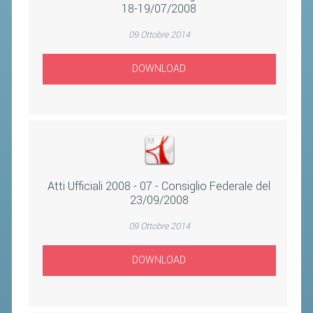
CLASSIFICHE 2013-2020
18-19/07/2008
MODULI
09 Ottobre 2014
MANIFESTAZIONI SPORTIVE
DOWNLOAD
UFFICIALI DI GARA
RICHIESTA TORNEI
EVENTI SOSTENIBILI
PARA BADMINTON
Atti Ufficiali 2008 - 07 - Consiglio Federale del
L'ATTIVITÀ
23/09/2008
TESSERAMENTO
09 Ottobre 2014
REGOLAMENTI
DOWNLOAD
GARE
STAFF TECNICO