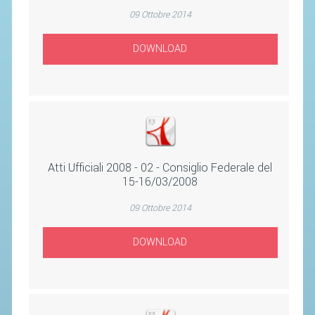
SEGRETERIA FEDERALE
09 Ottobre 2014
CONTATTI
DOWNLOAD
AVVISI E BANDI
CIRCOLARI
RESPONSABILITÀ SOCIALE
SAFEGUARDING
RICHIESTA PATROCINIO
Atti Ufficiali 2008 - 02 - Consiglio Federale del
15-16/03/2008
GIUSTIZIA FEDERALE
09 Ottobre 2014
REGOLAMENTI
DOWNLOAD
PROVVEDIMENTI
ORGANI DI GIUSTIZIA FEDERALE
MAGLIA AZZURRA