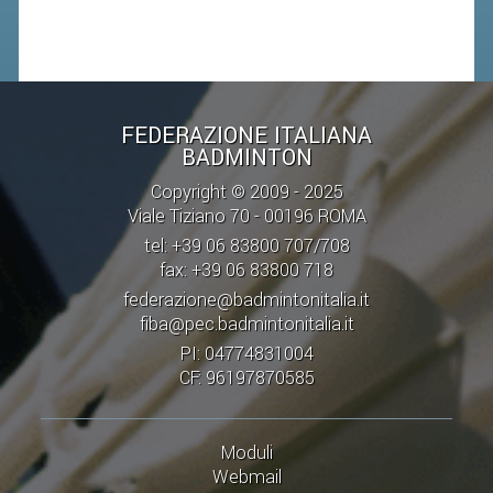
ACCEDI AL TESSERAMENTO ON
LINE
ASSICURAZIONE
MODULI
FEDERAZIONE ITALIANA
AFFILIARE UN ESD
BADMINTON
Copyright © 2009 - 2025
GARE ED EVENTI
Viale Tiziano 70 - 00196 ROMA
tel: +39 06 83800 707/708
fax: +39 06 83800 718
CALENDARIO
federazione@badmintonitalia.it
COMUNICATI
fiba@pec.badmintonitalia.it
ALBO D'ORO CAMPIONATI ITALIANI
PI: 04774831004
CF: 96197870585
CAMPIONATI A SQUADRE
EVENTI INTERNAZIONALI
Moduli
CLASSIFICHE NAZIONALI
Webmail