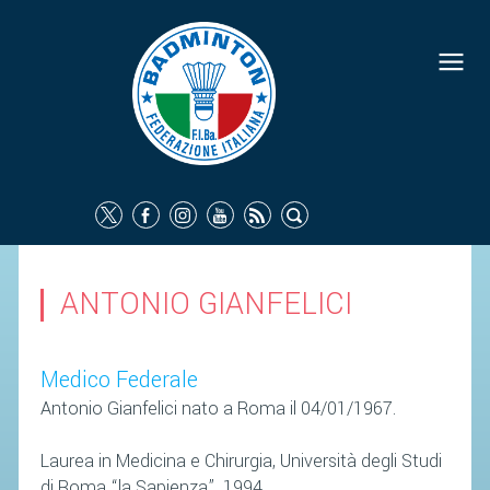
FEDERAZIONE
IDENTITÀ
CONSIGLIO FEDERALE
COMMISSIONI FEDERALI
ORGANI TERRITORIALI
SOCIETÀ SPORTIVE
ANTONIO GIANFELICI
CARTE FEDERALI
ATTI UFFICIALI
Medico Federale
TUTELA DELLA SALUTE -
Antonio Gianfelici nato a Roma il 04/01/1967.
ANTIDOPING
Laurea in Medicina e Chirurgia, Università degli Studi
COMUNICAZIONE E MARKETING
di Roma “la Sapienza”, 1994.