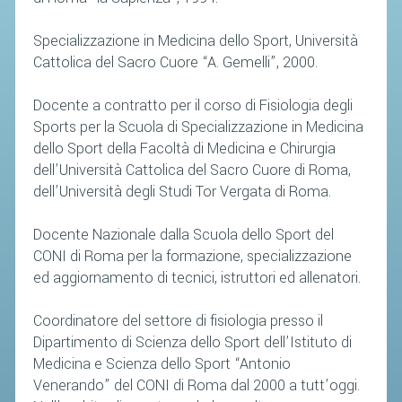
SEGRETERIA FEDERALE
CONTATTI
Specializzazione in Medicina dello Sport, Università
Cattolica del Sacro Cuore “A. Gemelli”, 2000.
AVVISI E BANDI
CIRCOLARI
Docente a contratto per il corso di Fisiologia degli
Sports per la Scuola di Specializzazione in Medicina
RESPONSABILITÀ SOCIALE
dello Sport della Facoltà di Medicina e Chirurgia
SAFEGUARDING
dell’Università Cattolica del Sacro Cuore di Roma,
RICHIESTA PATROCINIO
dell’Università degli Studi Tor Vergata di Roma.
Docente Nazionale dalla Scuola dello Sport del
GIUSTIZIA FEDERALE
CONI di Roma per la formazione, specializzazione
ed aggiornamento di tecnici, istruttori ed allenatori.
REGOLAMENTI
PROVVEDIMENTI
Coordinatore del settore di fisiologia presso il
Dipartimento di Scienza dello Sport dell’Istituto di
ORGANI DI GIUSTIZIA FEDERALE
Medicina e Scienza dello Sport “Antonio
Venerando” del CONI di Roma dal 2000 a tutt’oggi.
MAGLIA AZZURRA