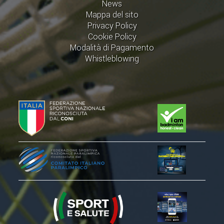
CLASSIFICHE 2013-2020
News
Mappa del sito
MODULI
Privacy Policy
MANIFESTAZIONI SPORTIVE
Cookie Policy
Modalità di Pagamento
UFFICIALI DI GARA
Whistleblowing
RICHIESTA TORNEI
EVENTI SOSTENIBILI
PARA BADMINTON
L'ATTIVITÀ
TESSERAMENTO
REGOLAMENTI
GARE
STAFF TECNICO