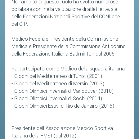
Nell’ambito di questo ruolo ha svolto numerose
collaborazioni nella valutazione di atleti elite, sia
STAFF TECNICO
delle Federazioni Nazionali Sportive del CONI che
del CIP.
CTF – PALABADMINTON
ATLETI D'INTERESSE NAZIONALE
Medico Federale, Presidente della Commissione
Medica e Presidente della Commissione Antidoping
SCHEDE ATLETI
della Federazione Italiana Badminton dal 2006.
VOLA CON NOI
CENTRI TECNICI TERRITORIALI
Ha partecipato come Medico della squadra italiana:
- Giochi del Mediterraneo di Tunisi (2001)
COMMISSIONE ATLETI
- Giochi del Mediterraneo di Mersin (2013)
- Giochi Olimpici Invernali di Vancouver (2010)
TESSERAMENTO
- Giochi Olimpici Invernali di Sochi (2014)
- Giochi Olimpici Estivi di Rio de Janeiro (2016).
AFFILIAZIONE E TESSERAMENTO
QUOTE E TASSE
Presidente dell’Associazione Medico Sportiva
CONVENZIONI
Italiana della FMSI (dal 2012)