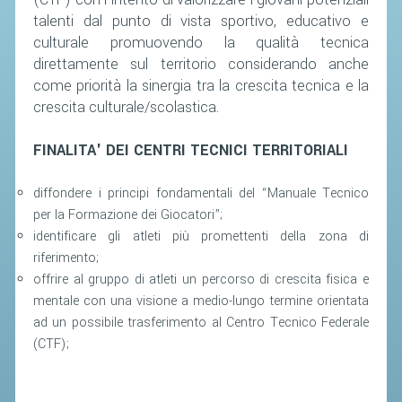
SEGRETERIA FEDERALE
talenti dal punto di vista sportivo, educativo e
CONTATTI
culturale promuovendo la qualità tecnica
direttamente sul territorio considerando anche
AVVISI E BANDI
come priorità la sinergia tra la crescita tecnica e la
CIRCOLARI
crescita culturale/scolastica.
RESPONSABILITÀ SOCIALE
FINALITA' DEI CENTRI TECNICI TERRITORIALI
SAFEGUARDING
RICHIESTA PATROCINIO
diffondere i principi fondamentali del “Manuale Tecnico
per la Formazione dei Giocatori”;
identificare gli atleti più promettenti della zona di
GIUSTIZIA FEDERALE
riferimento;
offrire al gruppo di atleti un percorso di crescita fisica e
REGOLAMENTI
mentale con una visione a medio-lungo termine orientata
PROVVEDIMENTI
ad un possibile trasferimento al Centro Tecnico Federale
(CTF);
ORGANI DI GIUSTIZIA FEDERALE
MAGLIA AZZURRA