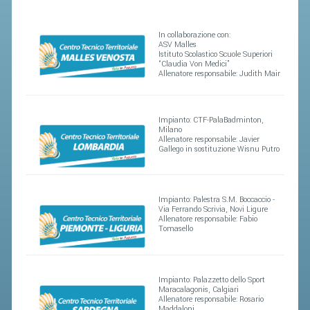
STAFF TECNICO
In collaborazione con:
ASV Malles
CTF – PALABADMINTON
Istituto Scolastico Scuole Superiori
“Claudia Von Medici”
Allenatore responsabile: Judith Mair
ATLETI D'INTERESSE NAZIONALE
SCHEDE ATLETI
Impianto: CTF-PalaBadminton,
VOLA CON NOI
Milano
Allenatore responsabile: Javier
CENTRI TECNICI TERRITORIALI
Gallego in sostituzione Wisnu Putro
COMMISSIONE ATLETI
Impianto: Palestra S.M. Boccaccio -
TESSERAMENTO
Via Ferrando Scrivia, Novi Ligure
Allenatore responsabile: Fabio
Tomasello
AFFILIAZIONE E TESSERAMENTO
QUOTE E TASSE
Impianto: Palazzetto dello Sport
Maracalagonis, Calgiari
CONVENZIONI
Allenatore responsabile: Rosario
Maddaloni