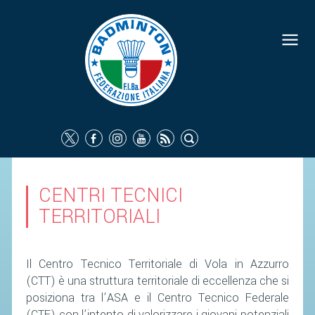
FEDERAZIONE
IDENTITÀ
CONSIGLIO FEDERALE
COMMISSIONI FEDERALI
ORGANI TERRITORIALI
SOCIETÀ SPORTIVE
CENTRI TECNICI
CARTE FEDERALI
TERRITORIALI
ATTI UFFICIALI
TUTELA DELLA SALUTE -
Il Centro Tecnico Territoriale di Vola in Azzurro
ANTIDOPING
(CTT) è una struttura territoriale di eccellenza che si
COMUNICAZIONE E MARKETING
posiziona tra l’ASA e il Centro Tecnico Federale
(CTF) con l’intento di valorizzare i giovani potenziali