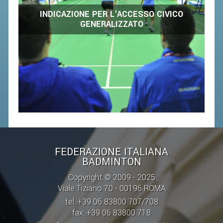
INDICAZIONE PER L'ACCESSO CIVICO
STAFF TECNICO
GENERALIZZATO
CTF – PALABADMINTON
ATLETI D'INTERESSE NAZIONALE
SCHEDE ATLETI
VOLA CON NOI
CENTRI TECNICI TERRITORIALI
COMMISSIONE ATLETI
FEDERAZIONE ITALIANA
TESSERAMENTO
BADMINTON
Copyright © 2009 - 2025
AFFILIAZIONE E TESSERAMENTO
Viale Tiziano 70 - 00196 ROMA
QUOTE E TASSE
tel: +39 06 83800 707/708
fax: +39 06 83800 718
CONVENZIONI