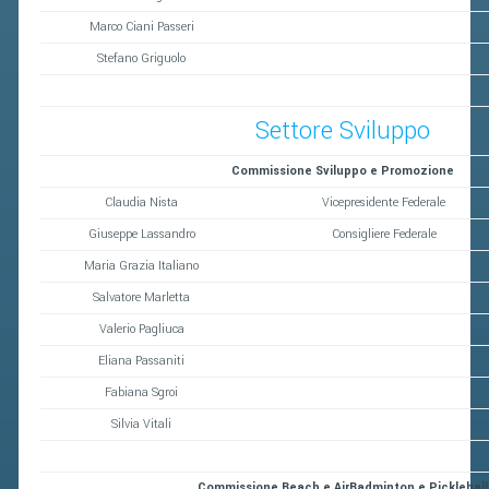
Marco Ciani Passeri
Stefano Griguolo
Settore Sviluppo
Commissione Sviluppo e Promozione
Claudia Nista
Vicepresidente Federale
Giuseppe Lassandro
Consigliere Federale
Maria Grazia Italiano
Salvatore Marletta
Valerio Pagliuca
Eliana Passaniti
Fabiana Sgroi
Silvia Vitali
Commissione Beach e AirBadminton e Pickleball