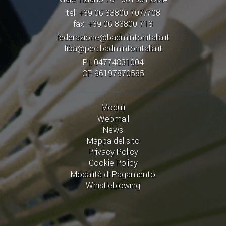
tel: +39 06 83800 707/708
fax: +39 06 83800 718
federazione@badmintonitalia.it
fiba@pec.badmintonitalia.it
PI: 04774831004
CF: 96197870585
Moduli
Webmail
News
Mappa del sito
Privacy Policy
Cookie Policy
Modalità di Pagamento
Whistleblowing