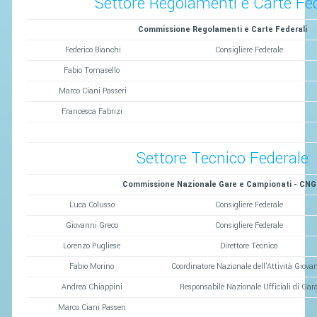
Settore Regolamenti e Carte Fed
Commissione Regolamenti e Carte Federali
Federico Bianchi
Consigliere Federale
Fabio Tomasello
Marco Ciani Passeri
Francesca Fabrizi
Settore Tecnico Federale
Commissione Nazionale Gare e Campionati - CN
Luca Colusso
Consigliere Federale
Giovanni Greco
Consigliere Federale
Lorenzo Pugliese
Direttore Tecnico
Fabio Morino
Coordinatore Nazionale dell'Attività Giovan
Andrea Chiappini
Responsabile Nazionale Ufficiali di Gar
Marco Ciani Passeri