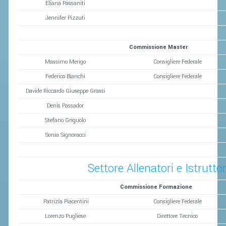
Eliana Passaniti
Jennifer Pizzuti
Commissione Master
Massimo Merigo
Consigliere Federale
Federico Bianchi
Consigliere Federale
Davide Riccardo Giuseppe Grassi
Denis Passador
Stefano Griguolo
Sonia Signoracci
Settore Allenatori e Istruttor
Commissione Formazione
Patrizia Piacentini
Consigliere Federale
Lorenzo Pugliese
Direttore Tecnico