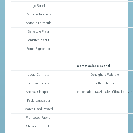
Ugo Borrelli
Carmine Iacovella
Antonio Lattarulo
Salvatore Plaia
Jennifer Pizzuti
Sonia Signoracci
Commissione Eventi
Lucia Cannata
Consigliere Federale
Lorenzo Pugliese
Direttore Tecnico
Andrea Chiappini
Responsabile Nazionale Ufficiali di Gar
Paolo Caracausi
Marco Ciani Passeri
Francesca Fabrizi
Stefano Griguolo