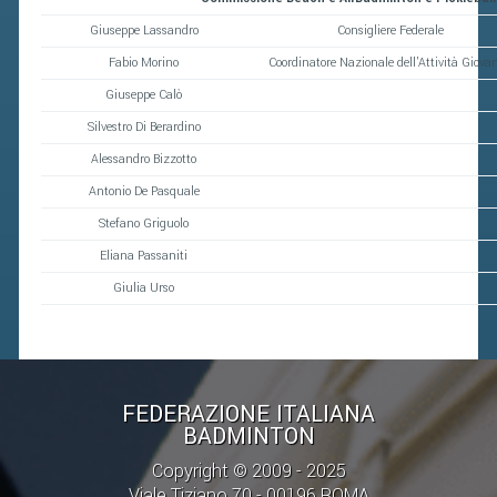
Giuseppe Lassandro
Consigliere Federale
Fabio Morino
Coordinatore Nazionale dell'Attività Giovan
Giuseppe Calò
Silvestro Di Berardino
Alessandro Bizzotto
Antonio De Pasquale
Stefano Griguolo
Eliana Passaniti
Giulia Urso
FEDERAZIONE ITALIANA
BADMINTON
Copyright © 2009 - 2025
Viale Tiziano 70 - 00196 ROMA