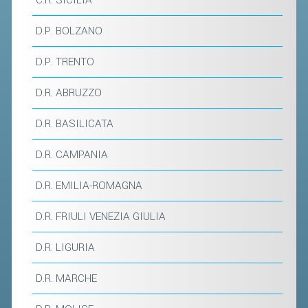
ACCEDI AL TESSERAMENTO ON
LINE
D.P. BOLZANO
ASSICURAZIONE
D.P. TRENTO
MODULI
D.R. ABRUZZO
AFFILIARE UN ESD
D.R. BASILICATA
GARE ED EVENTI
D.R. CAMPANIA
CALENDARIO
D.R. EMILIA-ROMAGNA
COMUNICATI
D.R. FRIULI VENEZIA GIULIA
ALBO D'ORO CAMPIONATI ITALIANI
CAMPIONATI A SQUADRE
D.R. LIGURIA
EVENTI INTERNAZIONALI
D.R. MARCHE
CLASSIFICHE NAZIONALI