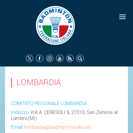
FEDERAZIONE
IDENTITÀ
CONSIGLIO FEDERALE
COMMISSIONI FEDERALI
ORGANI TERRITORIALI
SOCIETÀ SPORTIVE
LOMBARDIA
CARTE FEDERALI
ATTI UFFICIALI
COMITATO REGIONALE LOMBARDIA
TUTELA DELLA SALUTE -
Indirizzo
VIA A. CERESOLI 9, 27010, San Zenone al
ANTIDOPING
Lambro(MI)
COMUNICAZIONE E MARKETING
Email
lombardia@badmintonitalia.net