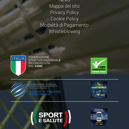
CLASSIFICHE 2013-2020
Mappa del sito
MODULI
Privacy Policy
Cookie Policy
MANIFESTAZIONI SPORTIVE
Modalità di Pagamento
UFFICIALI DI GARA
Whistleblowing
RICHIESTA TORNEI
EVENTI SOSTENIBILI
PARA BADMINTON
L'ATTIVITÀ
TESSERAMENTO
REGOLAMENTI
GARE
STAFF TECNICO