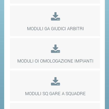
SEGRETERIA FEDERALE
CONTATTI
AVVISI E BANDI
CIRCOLARI
MODULI GA GIUDICI ARBITRI
RESPONSABILITÀ SOCIALE
SAFEGUARDING
RICHIESTA PATROCINIO
MODULI OI OMOLOGAZIONE IMPIANTI
GIUSTIZIA FEDERALE
REGOLAMENTI
PROVVEDIMENTI
MODULI SQ GARE A SQUADRE
ORGANI DI GIUSTIZIA FEDERALE
MAGLIA AZZURRA