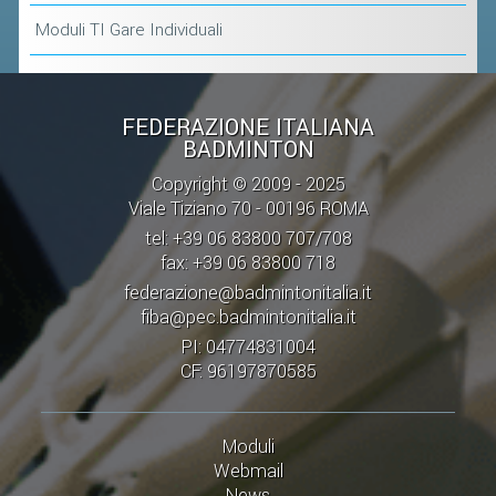
ACCEDI AL TESSERAMENTO ON
Moduli TI Gare Individuali
LINE
ASSICURAZIONE
MODULI
FEDERAZIONE ITALIANA
BADMINTON
AFFILIARE UN ESD
Copyright © 2009 - 2025
Viale Tiziano 70 - 00196 ROMA
GARE ED EVENTI
tel: +39 06 83800 707/708
fax: +39 06 83800 718
CALENDARIO
federazione@badmintonitalia.it
COMUNICATI
fiba@pec.badmintonitalia.it
PI: 04774831004
ALBO D'ORO CAMPIONATI ITALIANI
CF: 96197870585
CAMPIONATI A SQUADRE
EVENTI INTERNAZIONALI
Moduli
CLASSIFICHE NAZIONALI
Webmail
News