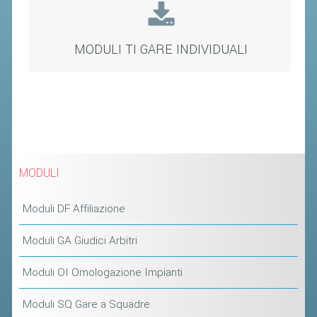
STAFF TECNICO
MODULI TI GARE INDIVIDUALI
CTF – PALABADMINTON
ATLETI D'INTERESSE NAZIONALE
SCHEDE ATLETI
VOLA CON NOI
CENTRI TECNICI TERRITORIALI
MODULI
COMMISSIONE ATLETI
Moduli DF Affiliazione
TESSERAMENTO
Moduli GA Giudici Arbitri
AFFILIAZIONE E TESSERAMENTO
Moduli OI Omologazione Impianti
QUOTE E TASSE
CONVENZIONI
Moduli SQ Gare a Squadre