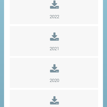
STAFF TECNICO
2022
CTF – PALABADMINTON
ATLETI D'INTERESSE NAZIONALE
SCHEDE ATLETI
VOLA CON NOI
2021
CENTRI TECNICI TERRITORIALI
COMMISSIONE ATLETI
TESSERAMENTO
2020
AFFILIAZIONE E TESSERAMENTO
QUOTE E TASSE
CONVENZIONI