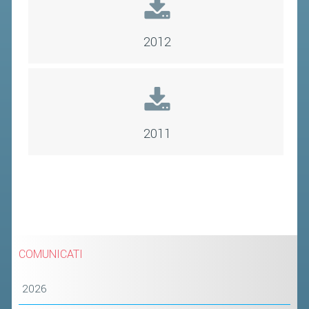
CLASSIFICHE 2016-2023
ATLETI D'INTERESSE NAZIONALE
2012
SCHEDE ATLETI
PROMOZIONE
NUOVI GIOCHI DELLA GIOVENTÙ
2011
PROGETTO SHUTTLE TIME
TROFEO CONI
ENTI DI PROMOZIONE SPORTIVA
PROGETTI CONI
PROGETTI SPORT E SALUTE
COMUNICATI
FORMAZIONE
2026