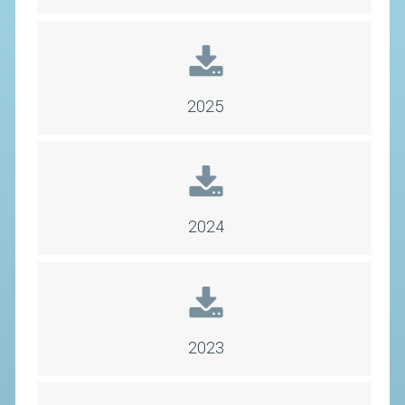
SEGRETERIA FEDERALE
CONTATTI
AVVISI E BANDI
CIRCOLARI
2025
RESPONSABILITÀ SOCIALE
SAFEGUARDING
RICHIESTA PATROCINIO
2024
GIUSTIZIA FEDERALE
REGOLAMENTI
PROVVEDIMENTI
2023
ORGANI DI GIUSTIZIA FEDERALE
MAGLIA AZZURRA