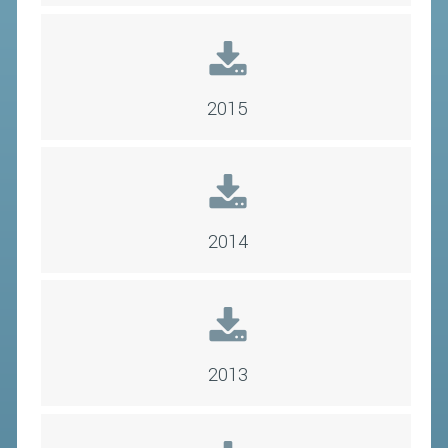
CLASSIFICHE 2013-2020
MODULI
MANIFESTAZIONI SPORTIVE
UFFICIALI DI GARA
2015
RICHIESTA TORNEI
EVENTI SOSTENIBILI
PARA BADMINTON
2014
L'ATTIVITÀ
TESSERAMENTO
REGOLAMENTI
2013
GARE
STAFF TECNICO