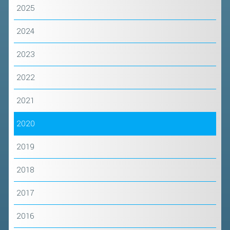
VOLA CON NOI
2025
DIRIGENTI
2024
CORSI
2023
MATERIALE DIDATTICO
DOCUMENTAZIONE E RICERCA
2022
CONVENZIONI UNIVERSITÀ
2021
DOCENTI FORMATORI
2020
(D)ISTANTI DI B@DMINTON
ALBI FEDERALI
2019
2018
FEDERAZIONE TRASPARENTE
2017
AMMISSIONE, AFFILIAZIONE E
REVOCA DI SOCIETÀ, ASSOCIAZIONI
2016
E TESSERATI