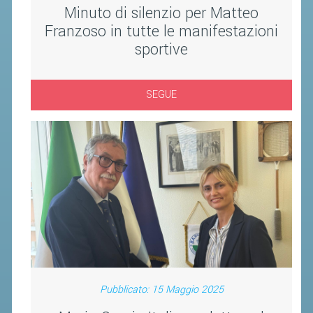
CLASSIFICHE 2016-2023
Minuto di silenzio per Matteo
ATLETI D'INTERESSE NAZIONALE
Franzoso in tutte le manifestazioni
sportive
SCHEDE ATLETI
PROMOZIONE
SEGUE
NUOVI GIOCHI DELLA GIOVENTÙ
PROGETTO SHUTTLE TIME
TROFEO CONI
ENTI DI PROMOZIONE SPORTIVA
PROGETTI CONI
PROGETTI SPORT E SALUTE
FORMAZIONE
Pubblicato: 15 Maggio 2025