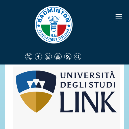
FEDERAZIONE
IDENTITÀ
CONSIGLIO FEDERALE
COMMISSIONI FEDERALI
ORGANI TERRITORIALI
SOCIETÀ SPORTIVE
CARTE FEDERALI
ATTI UFFICIALI
TUTELA DELLA SALUTE -
ANTIDOPING
COMUNICAZIONE E MARKETING