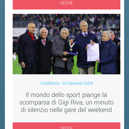
SEGUE
FIBA PICKLEBALL TOUR
CLASSIFICHE PICKLEBALL
BANDI PUBBLICI
VOLA CON NOI 2026
RIVISTA BADMANIA
2026
2025
Pubblicato: 24 Gennaio 2024
2024
Il mondo dello sport piange la
2023
scomparsa di Gigi Riva, un minuto
2022
di silenzio nelle gare del weekend
2021
2020
SEGUE