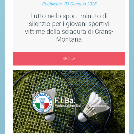
Pubblicato: 03 Gennaio 2026
STAFF TECNICO
Lutto nello sport, minuto di
silenzio per i giovani sportivi
CTF – PALABADMINTON
vittime della sciagura di Crans-
ATLETI D'INTERESSE NAZIONALE
Montana
SCHEDE ATLETI
VOLA CON NOI
SEGUE
CENTRI TECNICI TERRITORIALI
COMMISSIONE ATLETI
TESSERAMENTO
AFFILIAZIONE E TESSERAMENTO
QUOTE E TASSE
CONVENZIONI