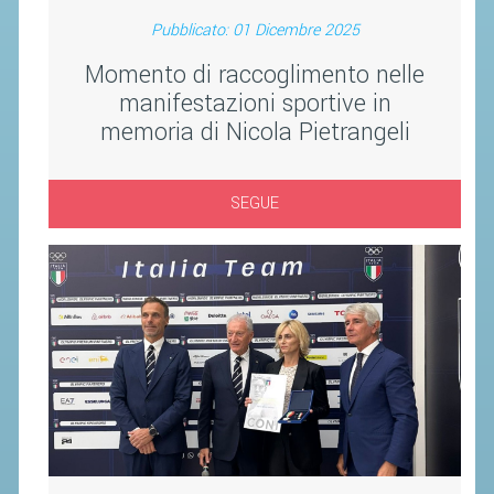
ACCEDI AL TESSERAMENTO ON
Pubblicato: 01 Dicembre 2025
LINE
Momento di raccoglimento nelle
ASSICURAZIONE
manifestazioni sportive in
MODULI
memoria di Nicola Pietrangeli
AFFILIARE UN ESD
SEGUE
GARE ED EVENTI
CALENDARIO
COMUNICATI
ALBO D'ORO CAMPIONATI ITALIANI
CAMPIONATI A SQUADRE
EVENTI INTERNAZIONALI
CLASSIFICHE NAZIONALI