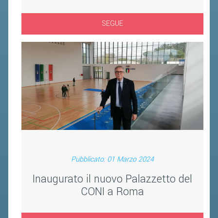
BANDI DI GARA E CONTRATTI
WHISTLEBLOWING
SEGUE
SPORTELLO FISCALE
NOVITÀ FISCALI
MODULISTICA
SCADENZARIO
DOCUMENTI E APPROFONDIMENTI
AIRBADMINTON
Pubblicato: 01 Marzo 2024
TAPPE REGIONALI AIRBADMINTON
Inaugurato il nuovo Palazzetto del
CONI a Roma
PICKLEBALL