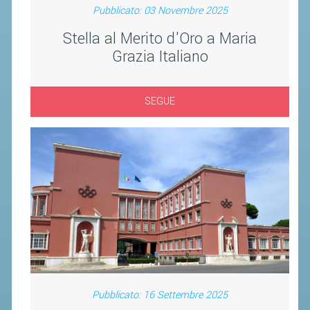
CLASSIFICHE 2013-2020
Pubblicato: 03 Novembre 2025
MODULI
Stella al Merito d'Oro a Maria
MANIFESTAZIONI SPORTIVE
Grazia Italiano
UFFICIALI DI GARA
RICHIESTA TORNEI
SEGUE
EVENTI SOSTENIBILI
PARA BADMINTON
L'ATTIVITÀ
TESSERAMENTO
REGOLAMENTI
GARE
STAFF TECNICO
Pubblicato: 16 Settembre 2025