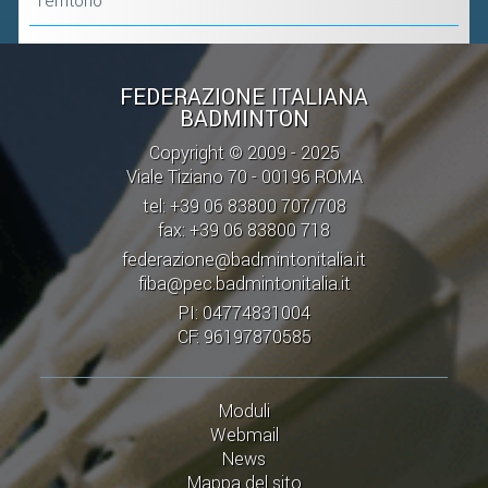
Territorio
FEDERAZIONE ITALIANA
BADMINTON
Copyright © 2009 - 2025
Viale Tiziano 70 - 00196 ROMA
tel: +39 06 83800 707/708
fax: +39 06 83800 718
federazione@badmintonitalia.it
fiba@pec.badmintonitalia.it
PI: 04774831004
CF: 96197870585
Moduli
Webmail
News
Mappa del sito