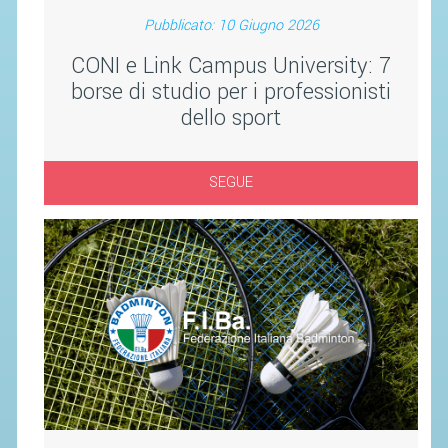
SEGRETERIA FEDERALE
Pubblicato: 10 Giugno 2026
CONTATTI
CONI e Link Campus University: 7
AVVISI E BANDI
borse di studio per i professionisti
CIRCOLARI
dello sport
RESPONSABILITÀ SOCIALE
SAFEGUARDING
SEGUE
RICHIESTA PATROCINIO
GIUSTIZIA FEDERALE
REGOLAMENTI
PROVVEDIMENTI
ORGANI DI GIUSTIZIA FEDERALE
MAGLIA AZZURRA