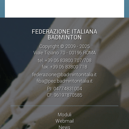
FEDERAZIONE ITALIANA
BADMINTON
Copyright © 2009 - 2025
Viale Tiziano 70 - 00196 ROMA
tel: +39 06 83800 707/708
fax: +39 06 83800 718
federazione@badmintonitalia.it
fiba@pec.badmintonitalia.it
PI: 04774831004
CF: 96197870585
Moduli
Webmail
News