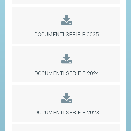
SEGRETERIA FEDERALE
CONTATTI
AVVISI E BANDI
CIRCOLARI
DOCUMENTI SERIE B 2025
RESPONSABILITÀ SOCIALE
SAFEGUARDING
RICHIESTA PATROCINIO
DOCUMENTI SERIE B 2024
GIUSTIZIA FEDERALE
REGOLAMENTI
PROVVEDIMENTI
DOCUMENTI SERIE B 2023
ORGANI DI GIUSTIZIA FEDERALE
MAGLIA AZZURRA