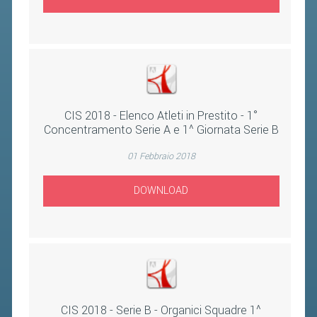
VOLA CON NOI
DIRIGENTI
CORSI
MATERIALE DIDATTICO
DOCUMENTAZIONE E RICERCA
CIS 2018 - Elenco Atleti in Prestito - 1°
CONVENZIONI UNIVERSITÀ
Concentramento Serie A e 1^ Giornata Serie B
DOCENTI FORMATORI
01 Febbraio 2018
(D)ISTANTI DI B@DMINTON
DOWNLOAD
ALBI FEDERALI
FEDERAZIONE TRASPARENTE
AMMISSIONE, AFFILIAZIONE E
REVOCA DI SOCIETÀ, ASSOCIAZIONI
E TESSERATI
CIS 2018 - Serie B - Organici Squadre 1^