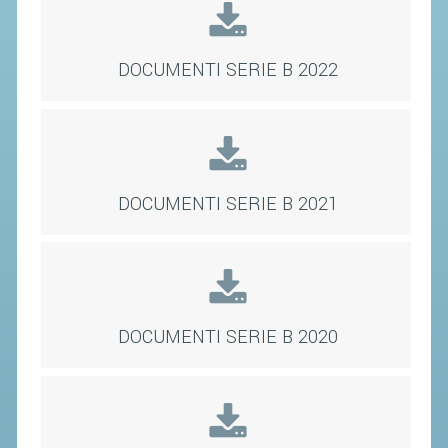
STAFF TECNICO
DOCUMENTI SERIE B 2022
CTF – PALABADMINTON
ATLETI D'INTERESSE NAZIONALE
SCHEDE ATLETI
VOLA CON NOI
DOCUMENTI SERIE B 2021
CENTRI TECNICI TERRITORIALI
COMMISSIONE ATLETI
TESSERAMENTO
DOCUMENTI SERIE B 2020
AFFILIAZIONE E TESSERAMENTO
QUOTE E TASSE
CONVENZIONI