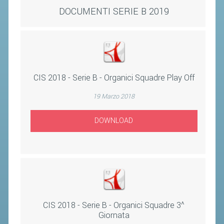
ACCEDI AL TESSERAMENTO ON
DOCUMENTI SERIE B 2019
LINE
ASSICURAZIONE
MODULI
AFFILIARE UN ESD
CIS 2018 - Serie B - Organici Squadre Play Off
GARE ED EVENTI
19 Marzo 2018
DOWNLOAD
CALENDARIO
COMUNICATI
ALBO D'ORO CAMPIONATI ITALIANI
CAMPIONATI A SQUADRE
EVENTI INTERNAZIONALI
CIS 2018 - Serie B - Organici Squadre 3^
CLASSIFICHE NAZIONALI
Giornata