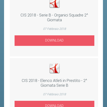
CLASSIFICHE 2016-2023
ATLETI D'INTERESSE NAZIONALE
CIS 2018 - Serie B - Organici Squadre 2^
SCHEDE ATLETI
Giornata
07 Febbraio 2018
PROMOZIONE
DOWNLOAD
NUOVI GIOCHI DELLA GIOVENTÙ
PROGETTO SHUTTLE TIME
TROFEO CONI
ENTI DI PROMOZIONE SPORTIVA
PROGETTI CONI
CIS 2018 - Elenco Atleti in Prestito - 2^
PROGETTI SPORT E SALUTE
Giornata Serie B
07 Febbraio 2018
FORMAZIONE
DOWNLOAD