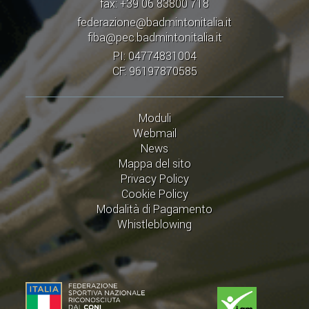
fax: +39 06 83800 718
federazione@badmintonitalia.it
fiba@pec.badmintonitalia.it
PI: 04774831004
CF: 96197870585
Moduli
Webmail
News
Mappa del sito
Privacy Policy
Cookie Policy
Modalità di Pagamento
Whistleblowing