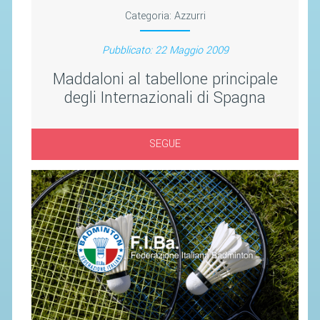
SEGRETERIA FEDERALE
Categoria:
Azzurri
CONTATTI
Pubblicato: 22 Maggio 2009
AVVISI E BANDI
Maddaloni al tabellone principale
CIRCOLARI
degli Internazionali di Spagna
RESPONSABILITÀ SOCIALE
SAFEGUARDING
SEGUE
RICHIESTA PATROCINIO
GIUSTIZIA FEDERALE
REGOLAMENTI
PROVVEDIMENTI
ORGANI DI GIUSTIZIA FEDERALE
MAGLIA AZZURRA