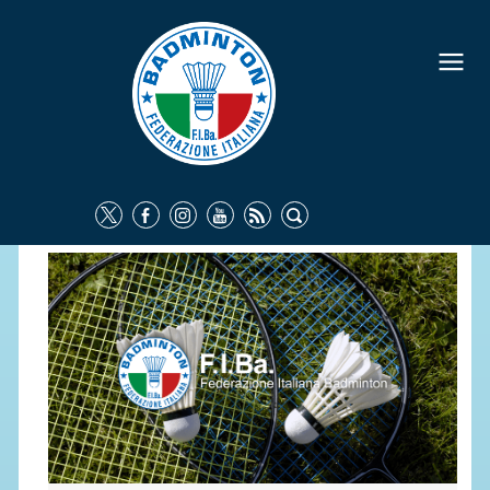
FEDERAZIONE
IDENTITÀ
CONSIGLIO FEDERALE
COMMISSIONI FEDERALI
ORGANI TERRITORIALI
SOCIETÀ SPORTIVE
CARTE FEDERALI
ATTI UFFICIALI
TUTELA DELLA SALUTE -
ANTIDOPING
COMUNICAZIONE E MARKETING