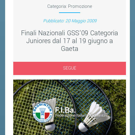
BANDI DI GARA E CONTRATTI
Categoria:
Promozione
WHISTLEBLOWING
Pubblicato: 20 Maggio 2009
SPORTELLO FISCALE
Finali Nazionali GSS'09 Categoria
Juniores dal 17 al 19 giugno a
NOVITÀ FISCALI
Gaeta
MODULISTICA
SCADENZARIO
SEGUE
DOCUMENTI E APPROFONDIMENTI
AIRBADMINTON
TAPPE REGIONALI AIRBADMINTON
PICKLEBALL