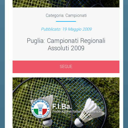
FIBA PICKLEBALL TOUR
CLASSIFICHE PICKLEBALL
Categoria:
Campionati
Pubblicato: 19 Maggio 2009
BANDI PUBBLICI
Puglia: Campionati Regionali
VOLA CON NOI 2026
Assoluti 2009
RIVISTA BADMANIA
2026
SEGUE
2025
2024
2023
2022
2021
2020