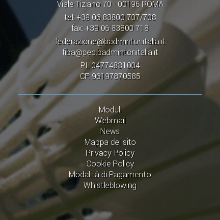
Viale Tiziano 70 - 00196 ROMA
tel: +39 06 83800 707/708
fax: +39 06 83800 718
federazione@badmintonitalia.it
fiba@pec.badmintonitalia.it
PI: 04774831004
CF: 96197870585
Moduli
Webmail
News
Mappa del sito
Privacy Policy
Cookie Policy
Modalità di Pagamento
Whistleblowing