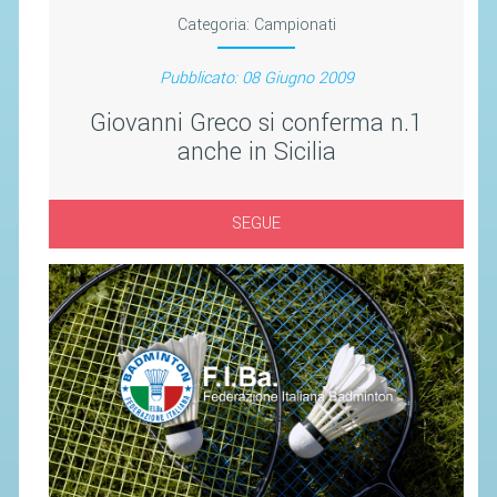
SEGRETERIA FEDERALE
Categoria:
Campionati
CONTATTI
Pubblicato: 08 Giugno 2009
AVVISI E BANDI
Giovanni Greco si conferma n.1
CIRCOLARI
anche in Sicilia
RESPONSABILITÀ SOCIALE
SAFEGUARDING
SEGUE
RICHIESTA PATROCINIO
GIUSTIZIA FEDERALE
REGOLAMENTI
PROVVEDIMENTI
ORGANI DI GIUSTIZIA FEDERALE
MAGLIA AZZURRA