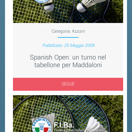
FIBA PICKLEBALL TOUR
CLASSIFICHE PICKLEBALL
BANDI PUBBLICI
Categoria:
Azzurri
VOLA CON NOI 2026
Pubblicato: 25 Maggio 2009
RIVISTA BADMANIA
Spanish Open: un turno nel
tabellone per Maddaloni
2026
2025
SEGUE
2024
2023
2022
2021
2020