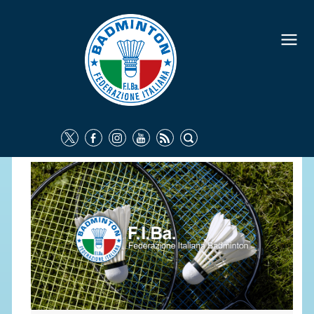
FEDERAZIONE
IDENTITÀ
CONSIGLIO FEDERALE
COMMISSIONI FEDERALI
ORGANI TERRITORIALI
SOCIETÀ SPORTIVE
CARTE FEDERALI
ATTI UFFICIALI
TUTELA DELLA SALUTE -
ANTIDOPING
COMUNICAZIONE E MARKETING