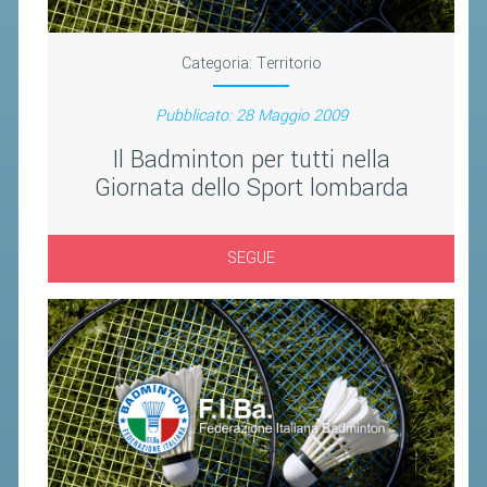
VOLA CON NOI
DIRIGENTI
Categoria:
Territorio
CORSI
Pubblicato: 28 Maggio 2009
MATERIALE DIDATTICO
Il Badminton per tutti nella
DOCUMENTAZIONE E RICERCA
Giornata dello Sport lombarda
CONVENZIONI UNIVERSITÀ
DOCENTI FORMATORI
SEGUE
(D)ISTANTI DI B@DMINTON
ALBI FEDERALI
FEDERAZIONE TRASPARENTE
AMMISSIONE, AFFILIAZIONE E
REVOCA DI SOCIETÀ, ASSOCIAZIONI
E TESSERATI