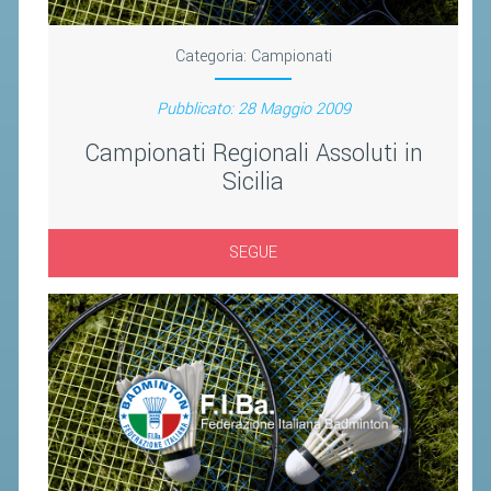
CLASSIFICHE 2016-2023
ATLETI D'INTERESSE NAZIONALE
Categoria:
Campionati
SCHEDE ATLETI
Pubblicato: 28 Maggio 2009
PROMOZIONE
Campionati Regionali Assoluti in
Sicilia
NUOVI GIOCHI DELLA GIOVENTÙ
PROGETTO SHUTTLE TIME
SEGUE
TROFEO CONI
ENTI DI PROMOZIONE SPORTIVA
PROGETTI CONI
PROGETTI SPORT E SALUTE
FORMAZIONE