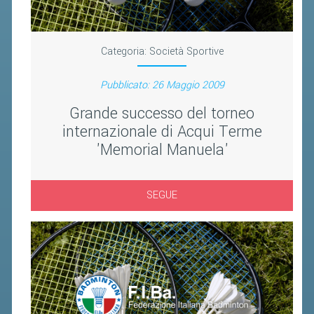
BANDI DI GARA E CONTRATTI
WHISTLEBLOWING
Categoria:
Società Sportive
SPORTELLO FISCALE
Pubblicato: 26 Maggio 2009
NOVITÀ FISCALI
Grande successo del torneo
MODULISTICA
internazionale di Acqui Terme
'Memorial Manuela'
SCADENZARIO
DOCUMENTI E APPROFONDIMENTI
SEGUE
AIRBADMINTON
TAPPE REGIONALI AIRBADMINTON
PICKLEBALL