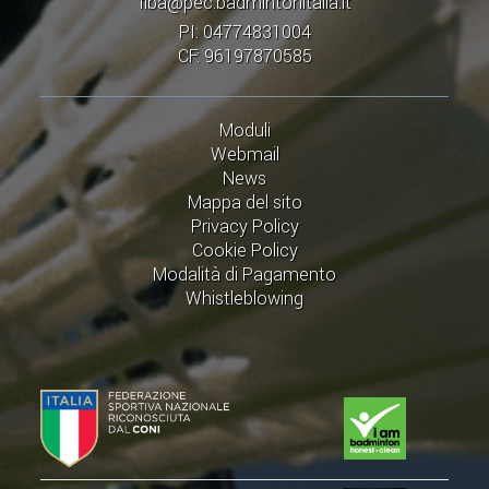
fiba@pec.badmintonitalia.it
PI: 04774831004
CF: 96197870585
Moduli
Webmail
News
Mappa del sito
Privacy Policy
Cookie Policy
Modalità di Pagamento
Whistleblowing