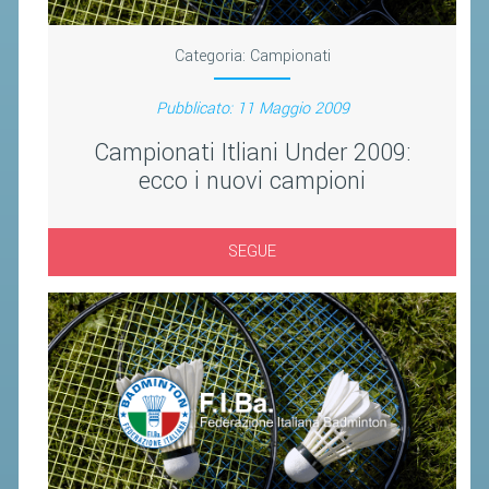
CLASSIFICHE 2016-2023
ATLETI D'INTERESSE NAZIONALE
Categoria:
Campionati
SCHEDE ATLETI
Pubblicato: 11 Maggio 2009
PROMOZIONE
Campionati Itliani Under 2009:
ecco i nuovi campioni
NUOVI GIOCHI DELLA GIOVENTÙ
PROGETTO SHUTTLE TIME
SEGUE
TROFEO CONI
ENTI DI PROMOZIONE SPORTIVA
PROGETTI CONI
PROGETTI SPORT E SALUTE
FORMAZIONE