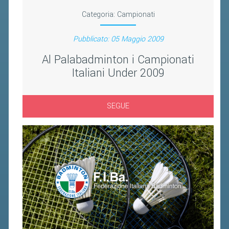
FIBA PICKLEBALL TOUR
Categoria:
Campionati
CLASSIFICHE PICKLEBALL
Pubblicato: 05 Maggio 2009
BANDI PUBBLICI
Al Palabadminton i Campionati
Italiani Under 2009
VOLA CON NOI 2026
RIVISTA BADMANIA
SEGUE
2026
2025
2024
2023
2022
2021
2020