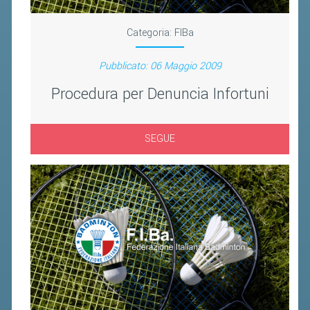
BANDI DI GARA E CONTRATTI
WHISTLEBLOWING
Categoria:
FIBa
SPORTELLO FISCALE
Pubblicato: 06 Maggio 2009
Procedura per Denuncia Infortuni
NOVITÀ FISCALI
MODULISTICA
SEGUE
SCADENZARIO
DOCUMENTI E APPROFONDIMENTI
AIRBADMINTON
TAPPE REGIONALI AIRBADMINTON
PICKLEBALL