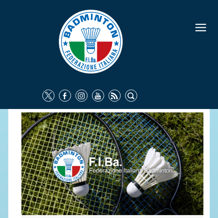
FEDERAZIONE
IDENTITÀ
CONSIGLIO FEDERALE
COMMISSIONI FEDERALI
ORGANI TERRITORIALI
SOCIETÀ SPORTIVE
CARTE FEDERALI
ATTI UFFICIALI
TUTELA DELLA SALUTE -
ANTIDOPING
COMUNICAZIONE E MARKETING