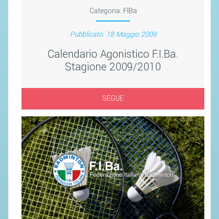
SEGRETERIA FEDERALE
Categoria:
FIBa
CONTATTI
Pubblicato: 18 Maggio 2009
AVVISI E BANDI
Calendario Agonistico F.I.Ba.
CIRCOLARI
Stagione 2009/2010
RESPONSABILITÀ SOCIALE
SAFEGUARDING
SEGUE
RICHIESTA PATROCINIO
GIUSTIZIA FEDERALE
REGOLAMENTI
PROVVEDIMENTI
ORGANI DI GIUSTIZIA FEDERALE
MAGLIA AZZURRA