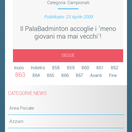
Categoria:
Campionati
2019
2018
Pubblicato: 23 Aprile 2009
Il PalaBadminton accoglie i 'meno
giovani ma mai vecchi'!
SEGUE
Inizio
Indietro
858
859
860
861
862
863
864
865
866
867
Avanti
Fine
CATEGORIE NEWS
Area Fiscale
Azzurri