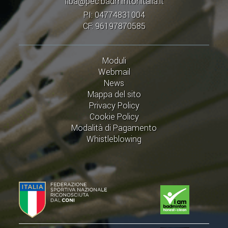
fiba@pec.badmintonitalia.it
PI: 04774831004
CF: 96197870585
Moduli
Webmail
News
Mappa del sito
Privacy Policy
Cookie Policy
Modalità di Pagamento
Whistleblowing