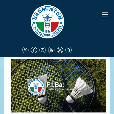
FEDERAZIONE
IDENTITÀ
CONSIGLIO FEDERALE
COMMISSIONI FEDERALI
ORGANI TERRITORIALI
SOCIETÀ SPORTIVE
CARTE FEDERALI
ATTI UFFICIALI
TUTELA DELLA SALUTE -
ANTIDOPING
COMUNICAZIONE E MARKETING