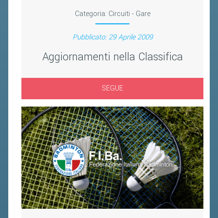
FIBA PICKLEBALL TOUR
Categoria:
Circuiti - Gare
CLASSIFICHE PICKLEBALL
Pubblicato: 29 Aprile 2009
BANDI PUBBLICI
Aggiornamenti nella Classifica
VOLA CON NOI 2026
RIVISTA BADMANIA
SEGUE
2026
2025
2024
2023
2022
2021
2020