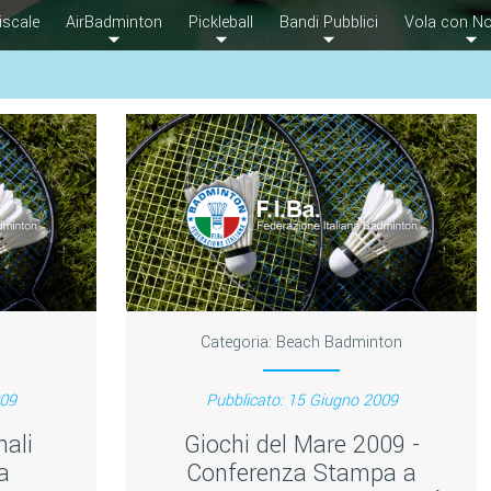
iscale
AirBadminton
Pickleball
Bandi Pubblici
Vola con No
Categoria:
Beach Badminton
009
Pubblicato: 15 Giugno 2009
ali
Giochi del Mare 2009 -
a
Conferenza Stampa a