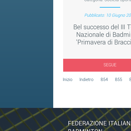
Pubblicato: 10 Giugno 2
Bel successo del III 
Nazionale di Badm
'Primavera di Bracc
SEGUE
Inizio
Indietro
854
855
FEDERAZIONE ITALIA