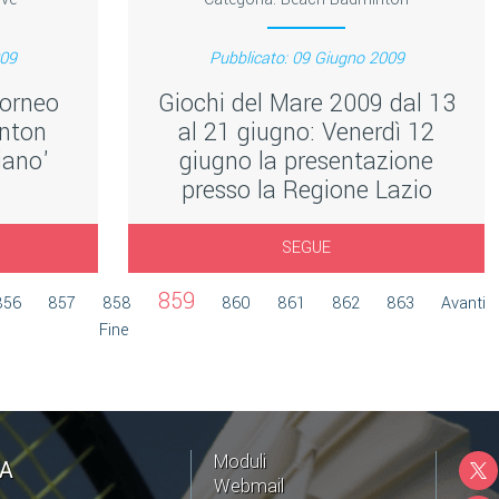
009
Pubblicato: 09 Giugno 2009
Torneo
Giochi del Mare 2009 dal 13
inton
al 21 giugno: Venerdì 12
iano'
giugno la presentazione
presso la Regione Lazio
SEGUE
859
856
857
858
860
861
862
863
Avanti
Fine
Moduli
NA
Webmail