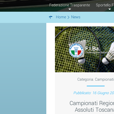
Federazione Trasparente
Sportello F
Home
News
Categoria:
Campionati
Pubblicato: 16 Giugno 2
Campionati Region
Assoluti Toscan