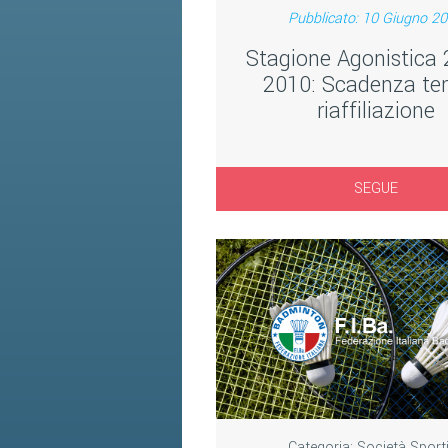
Pubblicato: 10 Giugno 2
Stagione Agonistica 
2010: Scadenza ter
riaffiliazione
SEGUE
Categoria:
Società Sport