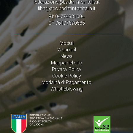
federazione@badmintonitalia.it
fiba@pec.badmintonitalia.it
PI: 04774831004
CF: 96197870585
Moduli
Webmail
News
Mappa del sito
Privacy Policy
Cookie Policy
Modalità di Pagamento
Whistleblowing