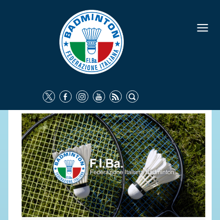
FEDERAZIONE
IDENTITÀ
CONSIGLIO FEDERALE
COMMISSIONI FEDERALI
ORGANI TERRITORIALI
SOCIETÀ SPORTIVE
CARTE FEDERALI
ATTI UFFICIALI
TUTELA DELLA SALUTE -
ANTIDOPING
COMUNICAZIONE E MARKETING