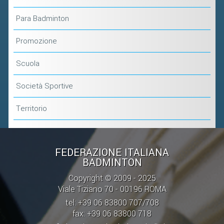
Para Badminton
Promozione
Scuola
Società Sportive
Territorio
FEDERAZIONE ITALIANA
BADMINTON
Copyright © 2009 - 2025
Viale Tiziano 70 - 00196 ROMA
tel: +39 06 83800 707/708
fax: +39 06 83800 718