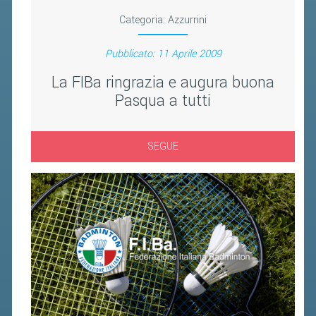
FIBA PICKLEBALL TOUR
Categoria:
Azzurrini
CLASSIFICHE PICKLEBALL
Pubblicato: 11 Aprile 2009
BANDI PUBBLICI
La FIBa ringrazia e augura buona
Pasqua a tutti
VOLA CON NOI 2026
RIVISTA BADMANIA
SEGUE
2026
2025
2024
2023
2022
2021
2020