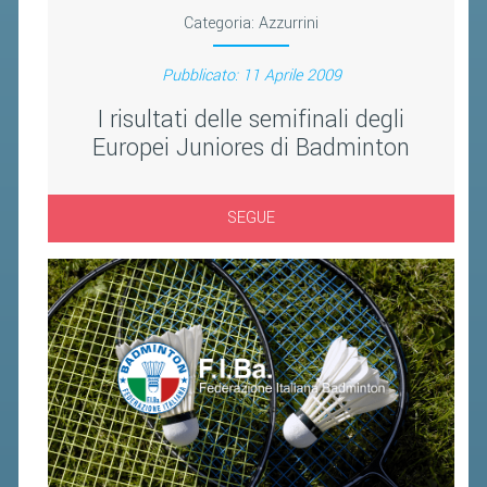
BANDI DI GARA E CONTRATTI
Categoria:
Azzurrini
WHISTLEBLOWING
Pubblicato: 11 Aprile 2009
SPORTELLO FISCALE
I risultati delle semifinali degli
Europei Juniores di Badminton
NOVITÀ FISCALI
MODULISTICA
SEGUE
SCADENZARIO
DOCUMENTI E APPROFONDIMENTI
AIRBADMINTON
TAPPE REGIONALI AIRBADMINTON
PICKLEBALL