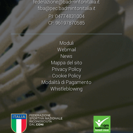
federazione@badmintonitalia.it
fiba@pec.badmintonitalia.it
PI: 04774831004
CF: 96197870585
Moduli
Webmail
News
Mappa del sito
Privacy Policy
Cookie Policy
Modalità di Pagamento
Whistleblowing