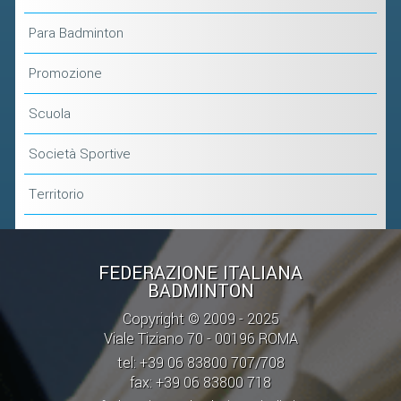
Para Badminton
Promozione
Scuola
Società Sportive
Territorio
FEDERAZIONE ITALIANA
BADMINTON
Copyright © 2009 - 2025
Viale Tiziano 70 - 00196 ROMA
tel: +39 06 83800 707/708
fax: +39 06 83800 718