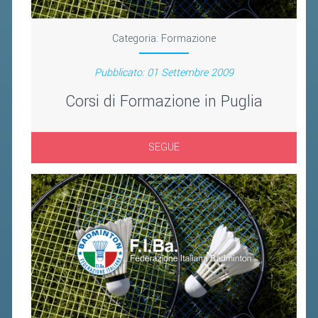
FIBA PICKLEBALL TOUR
CLASSIFICHE PICKLEBALL
Categoria:
Formazione
Pubblicato: 01 Settembre 2009
BANDI PUBBLICI
Corsi di Formazione in Puglia
VOLA CON NOI 2026
RIVISTA BADMANIA
SEGUE
2026
2025
2024
2023
2022
2021
2020