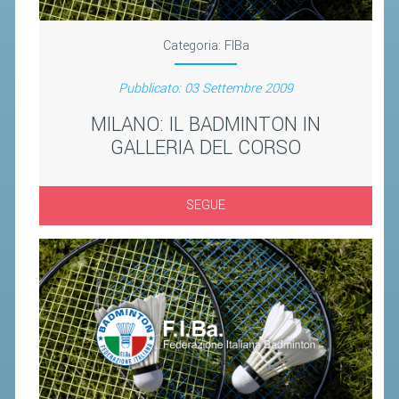
CLASSIFICHE 2016-2023
ATLETI D'INTERESSE NAZIONALE
Categoria:
FIBa
SCHEDE ATLETI
Pubblicato: 03 Settembre 2009
PROMOZIONE
MILANO: IL BADMINTON IN
GALLERIA DEL CORSO
NUOVI GIOCHI DELLA GIOVENTÙ
PROGETTO SHUTTLE TIME
SEGUE
TROFEO CONI
ENTI DI PROMOZIONE SPORTIVA
PROGETTI CONI
PROGETTI SPORT E SALUTE
FORMAZIONE