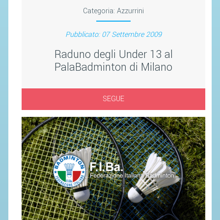
SEGRETERIA FEDERALE
Categoria:
Azzurrini
CONTATTI
Pubblicato: 07 Settembre 2009
AVVISI E BANDI
Raduno degli Under 13 al
CIRCOLARI
PalaBadminton di Milano
RESPONSABILITÀ SOCIALE
SAFEGUARDING
SEGUE
RICHIESTA PATROCINIO
GIUSTIZIA FEDERALE
REGOLAMENTI
PROVVEDIMENTI
ORGANI DI GIUSTIZIA FEDERALE
MAGLIA AZZURRA