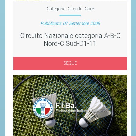
Categoria:
Circuiti - Gare
STAFF TECNICO
Pubblicato: 07 Settembre 2009
CTF – PALABADMINTON
Circuito Nazionale categoria A-B-C
ATLETI D'INTERESSE NAZIONALE
Nord-C Sud-D1-11
SCHEDE ATLETI
VOLA CON NOI
SEGUE
CENTRI TECNICI TERRITORIALI
COMMISSIONE ATLETI
TESSERAMENTO
AFFILIAZIONE E TESSERAMENTO
QUOTE E TASSE
CONVENZIONI