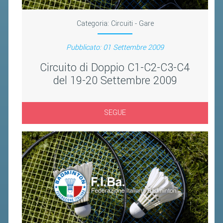
BANDI DI GARA E CONTRATTI
WHISTLEBLOWING
Categoria:
Circuiti - Gare
SPORTELLO FISCALE
Pubblicato: 01 Settembre 2009
Circuito di Doppio C1-C2-C3-C4
NOVITÀ FISCALI
del 19-20 Settembre 2009
MODULISTICA
SCADENZARIO
SEGUE
DOCUMENTI E APPROFONDIMENTI
AIRBADMINTON
TAPPE REGIONALI AIRBADMINTON
PICKLEBALL