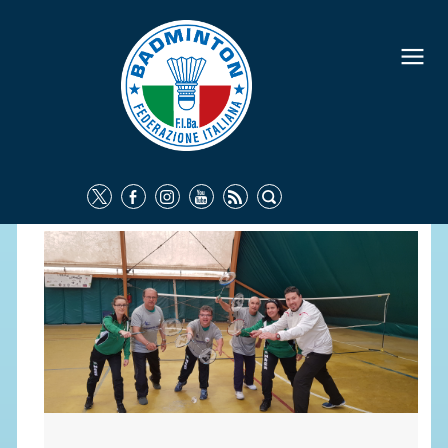
FEDERAZIONE
IDENTITÀ
CONSIGLIO FEDERALE
COMMISSIONI FEDERALI
ORGANI TERRITORIALI
SOCIETÀ SPORTIVE
CARTE FEDERALI
ATTI UFFICIALI
TUTELA DELLA SALUTE -
ANTIDOPING
COMUNICAZIONE E MARKETING