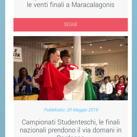
le venti finali a Maracalagonis
ACCEDI AL TESSERAMENTO ON
LINE
ASSICURAZIONE
SEGUE
MODULI
AFFILIARE UN ESD
GARE ED EVENTI
CALENDARIO
COMUNICATI
ALBO D'ORO CAMPIONATI ITALIANI
CAMPIONATI A SQUADRE
Pubblicato: 20 Maggio 2019
EVENTI INTERNAZIONALI
Campionati Studenteschi, le finali
CLASSIFICHE NAZIONALI
nazionali prendono il via domani in