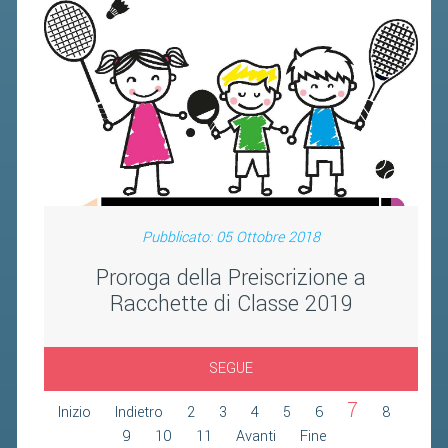
FIBA PICKLEBALL TOUR
CLASSIFICHE PICKLEBALL
BANDI PUBBLICI
VOLA CON NOI 2026
RIVISTA BADMANIA
2026
Pubblicato: 05 Ottobre 2018
2025
Proroga della Preiscrizione a
2024
Racchette di Classe 2019
2023
2022
SEGUE
2021
7
Inizio
Indietro
2
3
4
5
6
8
2020
9
10
11
Avanti
Fine