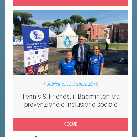
BANDI DI GARA E CONTRATTI
WHISTLEBLOWING
SPORTELLO FISCALE
NOVITÀ FISCALI
MODULISTICA
SCADENZARIO
DOCUMENTI E APPROFONDIMENTI
Pubblicato: 12 Ottobre 2018
AIRBADMINTON
Tennis & Friends, il Badminton tra
prevenzione e inclusione sociale
TAPPE REGIONALI AIRBADMINTON
SEGUE
PICKLEBALL