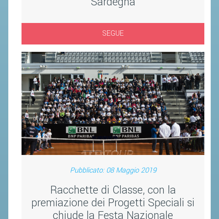
Sardegna
CLASSIFICHE 2013-2020
MODULI
SEGUE
MANIFESTAZIONI SPORTIVE
UFFICIALI DI GARA
RICHIESTA TORNEI
EVENTI SOSTENIBILI
PARA BADMINTON
L'ATTIVITÀ
TESSERAMENTO
Pubblicato: 08 Maggio 2019
REGOLAMENTI
GARE
Racchette di Classe, con la
premiazione dei Progetti Speciali si
STAFF TECNICO
chiude la Festa Nazionale