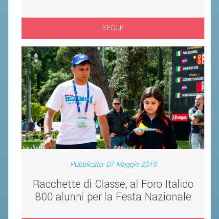
CLASSIFICHE 2016-2023
ATLETI D'INTERESSE NAZIONALE
SEGUE
SCHEDE ATLETI
PROMOZIONE
NUOVI GIOCHI DELLA GIOVENTÙ
PROGETTO SHUTTLE TIME
TROFEO CONI
ENTI DI PROMOZIONE SPORTIVA
PROGETTI CONI
Pubblicato: 07 Maggio 2019
PROGETTI SPORT E SALUTE
Racchette di Classe, al Foro Italico
800 alunni per la Festa Nazionale
FORMAZIONE