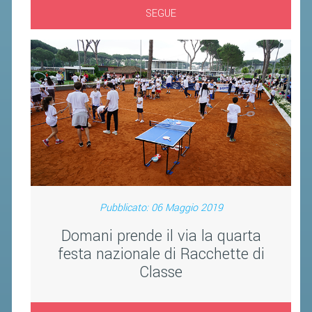
VOLA CON NOI
SEGUE
DIRIGENTI
CORSI
MATERIALE DIDATTICO
DOCUMENTAZIONE E RICERCA
CONVENZIONI UNIVERSITÀ
DOCENTI FORMATORI
(D)ISTANTI DI B@DMINTON
ALBI FEDERALI
Pubblicato: 06 Maggio 2019
Domani prende il via la quarta
FEDERAZIONE TRASPARENTE
festa nazionale di Racchette di
Classe
AMMISSIONE, AFFILIAZIONE E
REVOCA DI SOCIETÀ, ASSOCIAZIONI
E TESSERATI