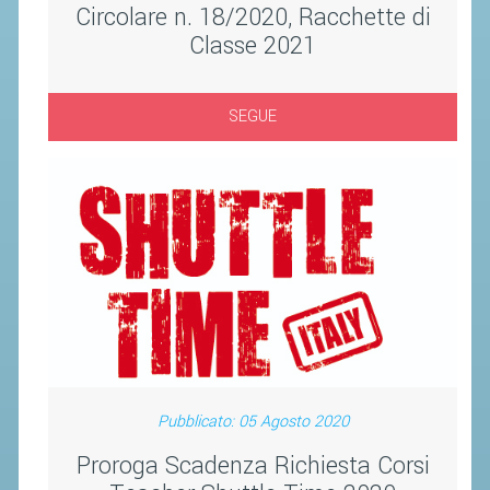
Circolare n. 18/2020, Racchette di
ACCEDI AL TESSERAMENTO ON
LINE
Classe 2021
ASSICURAZIONE
MODULI
SEGUE
AFFILIARE UN ESD
GARE ED EVENTI
CALENDARIO
COMUNICATI
ALBO D'ORO CAMPIONATI ITALIANI
CAMPIONATI A SQUADRE
EVENTI INTERNAZIONALI
Pubblicato: 05 Agosto 2020
CLASSIFICHE NAZIONALI
Proroga Scadenza Richiesta Corsi