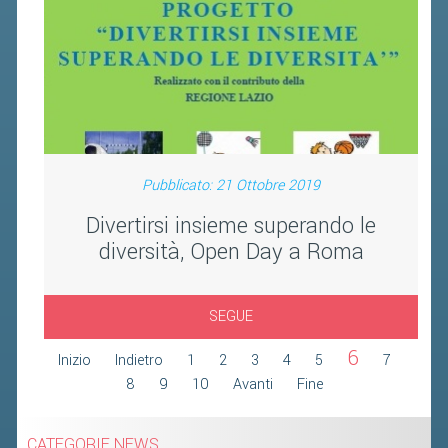
FIBA PICKLEBALL TOUR
CLASSIFICHE PICKLEBALL
BANDI PUBBLICI
VOLA CON NOI 2026
RIVISTA BADMANIA
Pubblicato: 21 Ottobre 2019
Divertirsi insieme superando le
2026
diversità, Open Day a Roma
2025
2024
SEGUE
2023
6
Inizio
Indietro
1
2
3
4
5
7
2022
8
9
10
Avanti
Fine
2021
2020
CATEGORIE NEWS