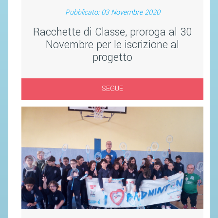
SEGRETERIA FEDERALE
Pubblicato: 03 Novembre 2020
CONTATTI
Racchette di Classe, proroga al 30
AVVISI E BANDI
Novembre per le iscrizione al
CIRCOLARI
progetto
RESPONSABILITÀ SOCIALE
SAFEGUARDING
SEGUE
RICHIESTA PATROCINIO
GIUSTIZIA FEDERALE
REGOLAMENTI
PROVVEDIMENTI
ORGANI DI GIUSTIZIA FEDERALE
MAGLIA AZZURRA