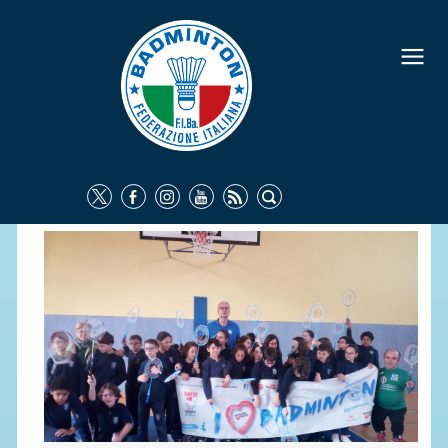
FEDERAZIONE
IDENTITÀ
CONSIGLIO FEDERALE
COMMISSIONI FEDERALI
ORGANI TERRITORIALI
SOCIETÀ SPORTIVE
CARTE FEDERALI
ATTI UFFICIALI
TUTELA DELLA SALUTE -
ANTIDOPING
COMUNICAZIONE E MARKETING