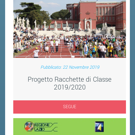
BANDI DI GARA E CONTRATTI
WHISTLEBLOWING
SPORTELLO FISCALE
NOVITÀ FISCALI
MODULISTICA
SCADENZARIO
Pubblicato: 22 Novembre 2019
DOCUMENTI E APPROFONDIMENTI
Progetto Racchette di Classe
2019/2020
AIRBADMINTON
SEGUE
TAPPE REGIONALI AIRBADMINTON
PICKLEBALL