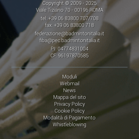
Copyright © 2009 - 2025
Viale Tiziano 70 - 00196 ROMA
tel: +39 06 83800 707/708
fax: +39 06 83800 718
federazione@badmintonitalia.it
fiba@pec.badmintonitalia.it
PI: 04774831004
CF: 96197870585
Moduli
Webmail
News
Mappa del sito
Privacy Policy
Cookie Policy
Modalità di Pagamento
Whistleblowing