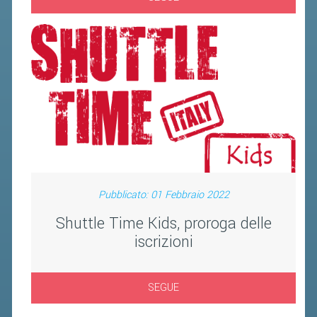
BANDI DI GARA E CONTRATTI
WHISTLEBLOWING
SPORTELLO FISCALE
NOVITÀ FISCALI
MODULISTICA
SCADENZARIO
DOCUMENTI E APPROFONDIMENTI
Pubblicato: 01 Febbraio 2022
AIRBADMINTON
Shuttle Time Kids, proroga delle
iscrizioni
TAPPE REGIONALI AIRBADMINTON
SEGUE
PICKLEBALL