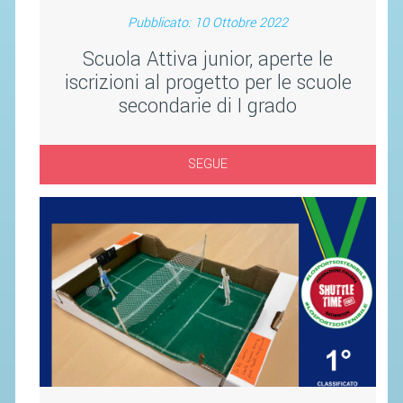
SEGRETERIA FEDERALE
Pubblicato: 10 Ottobre 2022
CONTATTI
Scuola Attiva junior, aperte le
AVVISI E BANDI
iscrizioni al progetto per le scuole
CIRCOLARI
secondarie di I grado
RESPONSABILITÀ SOCIALE
SAFEGUARDING
SEGUE
RICHIESTA PATROCINIO
GIUSTIZIA FEDERALE
REGOLAMENTI
PROVVEDIMENTI
ORGANI DI GIUSTIZIA FEDERALE
MAGLIA AZZURRA