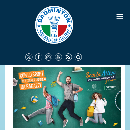
FEDERAZIONE
IDENTITÀ
CONSIGLIO FEDERALE
COMMISSIONI FEDERALI
ORGANI TERRITORIALI
SOCIETÀ SPORTIVE
CARTE FEDERALI
ATTI UFFICIALI
TUTELA DELLA SALUTE -
ANTIDOPING
COMUNICAZIONE E MARKETING