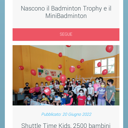
CLASSIFICHE 2013-2020
Nascono il Badminton Trophy e il
MODULI
MiniBadminton
MANIFESTAZIONI SPORTIVE
UFFICIALI DI GARA
SEGUE
RICHIESTA TORNEI
EVENTI SOSTENIBILI
PARA BADMINTON
L'ATTIVITÀ
TESSERAMENTO
REGOLAMENTI
GARE
Pubblicato: 20 Giugno 2022
STAFF TECNICO
Shuttle Time Kids, 2500 bambini