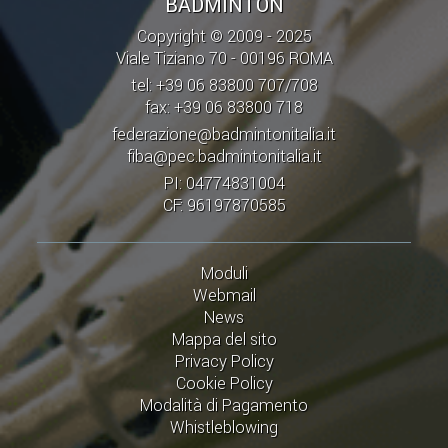
BADMINTON
Copyright © 2009 - 2025
Viale Tiziano 70 - 00196 ROMA
tel: +39 06 83800 707/708
fax: +39 06 83800 718
federazione@badmintonitalia.it
fiba@pec.badmintonitalia.it
PI: 04774831004
CF: 96197870585
Moduli
Webmail
News
Mappa del sito
Privacy Policy
Cookie Policy
Modalità di Pagamento
Whistleblowing