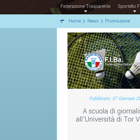
Federazione Trasparente
Sportello F
Home
News
Promozione
Pubblicato: 07 Gennaio 2
A scuola di giornal
all'Università di Tor 