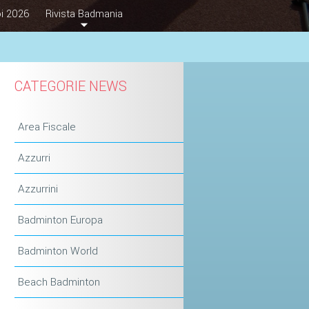
i 2026
Rivista Badmania
CATEGORIE NEWS
Area Fiscale
Azzurri
Azzurrini
Badminton Europa
Badminton World
Beach Badminton