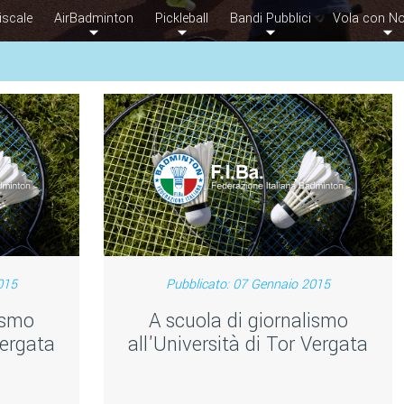
iscale
AirBadminton
Pickleball
Bandi Pubblici
Vola con No
015
Pubblicato: 07 Gennaio 2015
ismo
A scuola di giornalismo
Vergata
all'Università di Tor Vergata