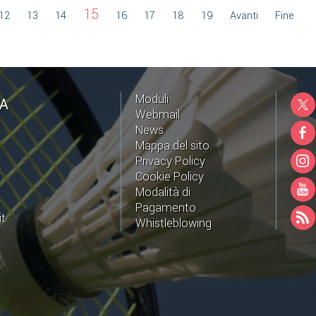
15
12
13
14
16
17
18
19
Avanti
Fine
Moduli
NA
Webmail
News
Mappa del sito
Privacy Policy
A
Cookie Policy
Modalità di
Pagamento
it
Whistleblowing