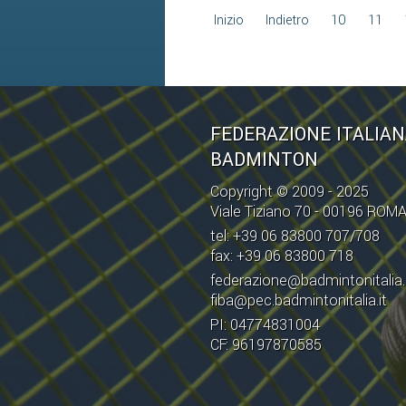
Inizio
Indietro
10
11
FEDERAZIONE ITALIA
BADMINTON
Copyright © 2009 - 2025
Viale Tiziano 70 - 00196 ROM
tel: +39 06 83800 707/708
fax: +39 06 83800 718
federazione@badmintonitalia.
fiba@pec.badmintonitalia.it
PI: 04774831004
CF: 96197870585