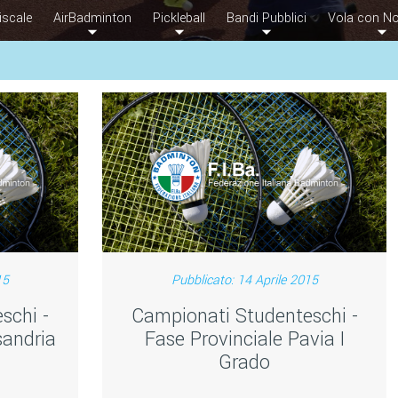
iscale
AirBadminton
Pickleball
Bandi Pubblici
Vola con No
15
Pubblicato: 14 Aprile 2015
schi -
Campionati Studenteschi -
sandria
Fase Provinciale Pavia I
Grado