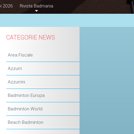
i 2026
Rivista Badmania
CATEGORIE NEWS
Area Fiscale
Azzurri
Azzurrini
Badminton Europa
Badminton World
Beach Badminton