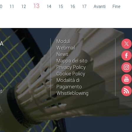
13
0
11
12
14
15
16
17
Avanti
Fine
Moduli
NA
Webmail
News
Mappa del sito
Privacy Policy
A
Cookie Policy
Modalità di
Pagamento
it
Whistleblowing