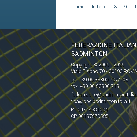
Inizio
Indietro
8
9
1
FEDERAZIONE ITALIA
BADMINTON
Copyright © 2009 - 2025
Viale Tiziano 70 - 00196 ROM
tel: +39 06 83800 707/708
fax: +39 06 83800 718
federazione@badmintonitalia.
fiba@pec.badmintonitalia.it
PI: 04774831004
CF: 96197870585