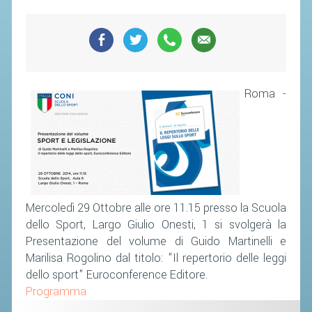
SEGRETERIA FEDERALE
CONTATTI
AVVISI E BANDI
CIRCOLARI
Roma -
RESPONSABILITÀ SOCIALE
SAFEGUARDING
RICHIESTA PATROCINIO
GIUSTIZIA FEDERALE
Mercoledì 29 Ottobre alle ore 11.15 presso la Scuola
REGOLAMENTI
dello Sport, Largo Giulio Onesti, 1 si svolgerà la
Presentazione del volume di Guido Martinelli e
PROVVEDIMENTI
Marilisa Rogolino dal titolo: "Il repertorio delle leggi
ORGANI DI GIUSTIZIA FEDERALE
dello sport" Euroconference Editore.
Programma
MAGLIA AZZURRA