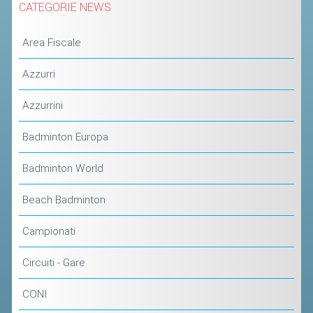
CATEGORIE NEWS
STAFF TECNICO
Area Fiscale
CTF – PALABADMINTON
Azzurri
ATLETI D'INTERESSE NAZIONALE
SCHEDE ATLETI
Azzurrini
VOLA CON NOI
Badminton Europa
CENTRI TECNICI TERRITORIALI
Badminton World
COMMISSIONE ATLETI
Beach Badminton
TESSERAMENTO
Campionati
AFFILIAZIONE E TESSERAMENTO
Circuiti - Gare
QUOTE E TASSE
CONI
CONVENZIONI