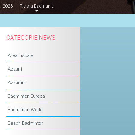
i 2026
Rivista Badmania
CATEGORIE NEWS
Area Fiscale
Azzurri
Azzurrini
Badminton Europa
Badminton World
Beach Badminton