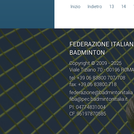
Inizio
Indietro
13
14
FEDERAZIONE ITALIA
BADMINTON
Copyright © 2009 - 2025
Viale Tiziano 70 - 00196 ROM
tel: +39 06 83800 707/708
fax: +39 06 83800 718
federazione@badmintonitalia.
fiba@pec.badmintonitalia.it
PI: 04774831004
CF: 96197870585