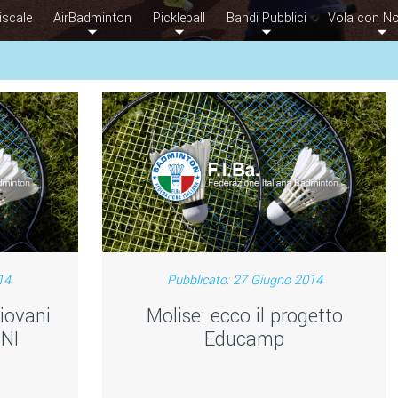
iscale
AirBadminton
Pickleball
Bandi Pubblici
Vola con No
14
Pubblicato: 27 Giugno 2014
Giovani
Molise: ecco il progetto
ONI
Educamp