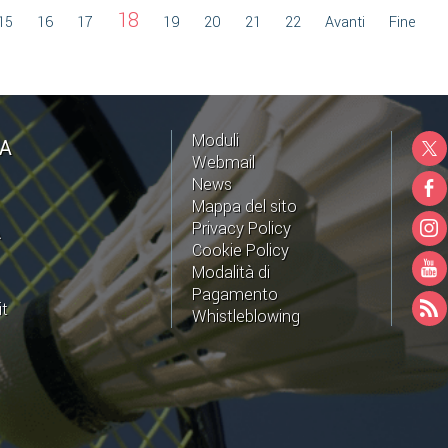
18
15
16
17
19
20
21
22
Avanti
Fine
Moduli
NA
Webmail
News
Mappa del sito
Privacy Policy
A
Cookie Policy
Modalità di
Pagamento
it
Whistleblowing