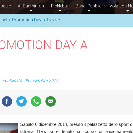
iscale
AirBadminton
Pickleball
Bandi Pubblici
Vola con No
eneto: Promotion Day a Treviso
OMOTION DAY A
Pubblicato: 08 Dicembre 2014
Sabato 6 dicembre 2014,
presso il palazzetto dello sport d
Istrana (Tv), si
è tenuto un corso di aggiornament