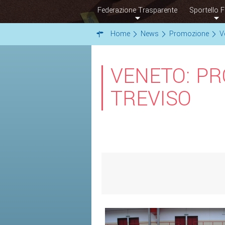
Federazione Trasparente
Sportello F
Home
News
Promozione
V
VENETO: PR
TREVISO