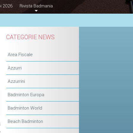
i 2026
Rivista Badmania
CATEGORIE NEWS
Area Fiscale
Azzurri
Azzurrini
Badminton Europa
Badminton World
Beach Badminton
i
o