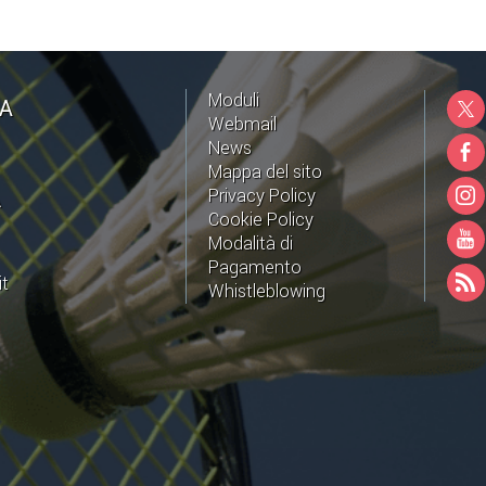
Moduli
NA
Webmail
News
Mappa del sito
Privacy Policy
A
Cookie Policy
Modalità di
Pagamento
it
Whistleblowing