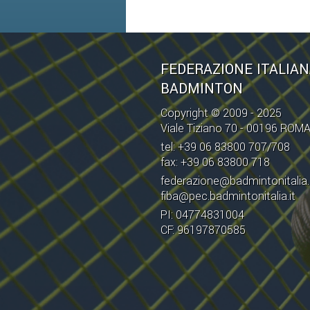
FEDERAZIONE ITALIA
BADMINTON
Copyright © 2009 - 2025
Viale Tiziano 70 - 00196 ROM
tel: +39 06 83800 707/708
fax: +39 06 83800 718
federazione@badmintonitalia.
fiba@pec.badmintonitalia.it
PI: 04774831004
CF: 96197870585