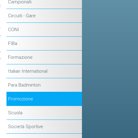
Campionati
i
Circuiti - Gare
.
e
CONI
o
FIBa
a
Formazione
o
Italian International
Para Badminton
Promozione
Scuola
Società Sportive