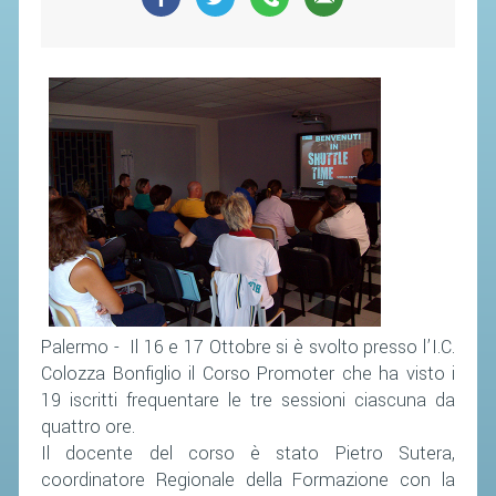
SEGRETERIA FEDERALE
CONTATTI
AVVISI E BANDI
CIRCOLARI
RESPONSABILITÀ SOCIALE
SAFEGUARDING
RICHIESTA PATROCINIO
GIUSTIZIA FEDERALE
Palermo - Il 16 e 17 Ottobre si è svolto presso l’I.C.
REGOLAMENTI
Colozza Bonfiglio il Corso Promoter che ha visto i
PROVVEDIMENTI
19 iscritti frequentare le tre sessioni ciascuna da
quattro ore.
ORGANI DI GIUSTIZIA FEDERALE
Il docente del corso è stato Pietro Sutera,
coordinatore Regionale della Formazione con la
MAGLIA AZZURRA