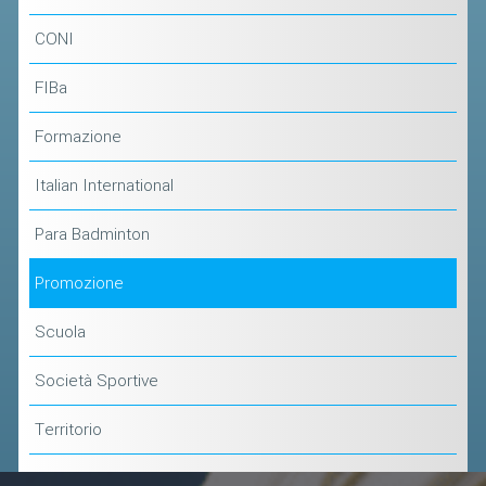
ACCEDI AL TESSERAMENTO ON
CONI
LINE
ASSICURAZIONE
FIBa
MODULI
Formazione
AFFILIARE UN ESD
Italian International
GARE ED EVENTI
Para Badminton
CALENDARIO
Promozione
COMUNICATI
Scuola
ALBO D'ORO CAMPIONATI ITALIANI
CAMPIONATI A SQUADRE
Società Sportive
EVENTI INTERNAZIONALI
Territorio
CLASSIFICHE NAZIONALI