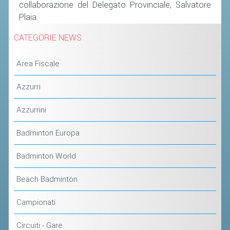
collaborazione del Delegato Provinciale, Salvatore
Plaia.
STAFF TECNICO
CATEGORIE NEWS
CTF – PALABADMINTON
ATLETI D'INTERESSE NAZIONALE
Area Fiscale
SCHEDE ATLETI
Azzurri
VOLA CON NOI
Azzurrini
CENTRI TECNICI TERRITORIALI
COMMISSIONE ATLETI
Badminton Europa
Badminton World
TESSERAMENTO
Beach Badminton
AFFILIAZIONE E TESSERAMENTO
QUOTE E TASSE
Campionati
CONVENZIONI
Circuiti - Gare