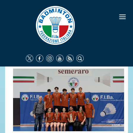
FEDERAZIONE
IDENTITÀ
CONSIGLIO FEDERALE
COMMISSIONI FEDERALI
ORGANI TERRITORIALI
SOCIETÀ SPORTIVE
CARTE FEDERALI
ATTI UFFICIALI
TUTELA DELLA SALUTE -
ANTIDOPING
COMUNICAZIONE E MARKETING