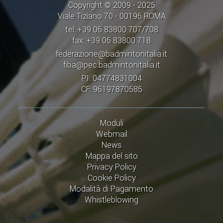
Copyright © 2009 - 2025
Viale Tiziano 70 - 00196 ROMA
tel: +39 06 83800 707/708
fax: +39 06 83800 718
federazione@badmintonitalia.it
fiba@pec.badmintonitalia.it
PI: 04774831004
CF: 96197870585
Moduli
Webmail
News
Mappa del sito
Privacy Policy
Cookie Policy
Modalità di Pagamento
Whistleblowing