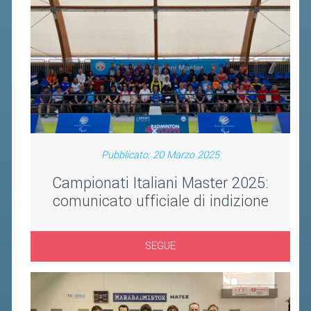
BANDI DI GARA E CONTRATTI
WHISTLEBLOWING
SPORTELLO FISCALE
NOVITÀ FISCALI
MODULISTICA
SCADENZARIO
Pubblicato: 20 Marzo 2025
DOCUMENTI E APPROFONDIMENTI
Campionati Italiani Master 2025:
comunicato ufficiale di indizione
AIRBADMINTON
SEGUE
TAPPE REGIONALI AIRBADMINTON
PICKLEBALL