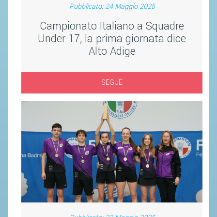
Pubblicato: 24 Maggio 2025
STAFF TECNICO
Campionato Italiano a Squadre
Under 17, la prima giornata dice
CTF – PALABADMINTON
Alto Adige
ATLETI D'INTERESSE NAZIONALE
SCHEDE ATLETI
SEGUE
VOLA CON NOI
CENTRI TECNICI TERRITORIALI
COMMISSIONE ATLETI
TESSERAMENTO
AFFILIAZIONE E TESSERAMENTO
QUOTE E TASSE
CONVENZIONI