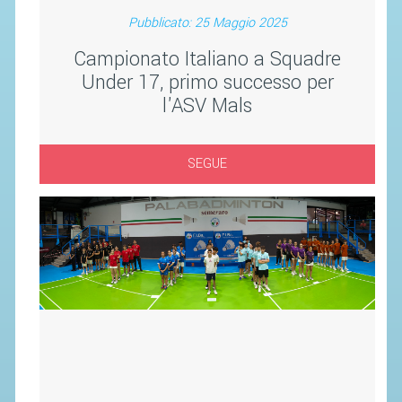
SEGRETERIA FEDERALE
Pubblicato: 25 Maggio 2025
CONTATTI
Campionato Italiano a Squadre
AVVISI E BANDI
Under 17, primo successo per
CIRCOLARI
l'ASV Mals
RESPONSABILITÀ SOCIALE
SAFEGUARDING
SEGUE
RICHIESTA PATROCINIO
GIUSTIZIA FEDERALE
REGOLAMENTI
PROVVEDIMENTI
ORGANI DI GIUSTIZIA FEDERALE
MAGLIA AZZURRA