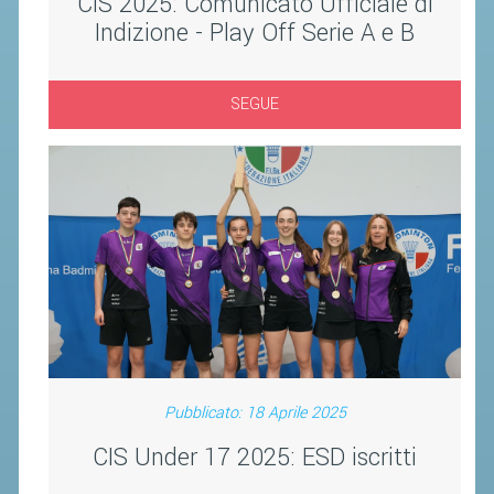
CIS 2025: Comunicato Ufficiale di
CLASSIFICHE 2013-2020
Indizione - Play Off Serie A e B
MODULI
MANIFESTAZIONI SPORTIVE
SEGUE
UFFICIALI DI GARA
RICHIESTA TORNEI
EVENTI SOSTENIBILI
PARA BADMINTON
L'ATTIVITÀ
TESSERAMENTO
REGOLAMENTI
Pubblicato: 18 Aprile 2025
GARE
CIS Under 17 2025: ESD iscritti
STAFF TECNICO