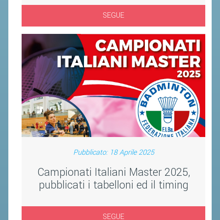
CLASSIFICHE 2016-2023
SEGUE
ATLETI D'INTERESSE NAZIONALE
SCHEDE ATLETI
PROMOZIONE
NUOVI GIOCHI DELLA GIOVENTÙ
PROGETTO SHUTTLE TIME
TROFEO CONI
ENTI DI PROMOZIONE SPORTIVA
Pubblicato: 18 Aprile 2025
PROGETTI CONI
Campionati Italiani Master 2025,
PROGETTI SPORT E SALUTE
pubblicati i tabelloni ed il timing
FORMAZIONE
SEGUE