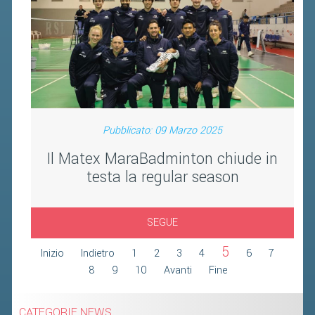
FIBA PICKLEBALL TOUR
CLASSIFICHE PICKLEBALL
BANDI PUBBLICI
VOLA CON NOI 2026
RIVISTA BADMANIA
Pubblicato: 09 Marzo 2025
Il Matex MaraBadminton chiude in
2026
testa la regular season
2025
2024
SEGUE
2023
5
Inizio
Indietro
1
2
3
4
6
7
2022
8
9
10
Avanti
Fine
2021
2020
CATEGORIE NEWS