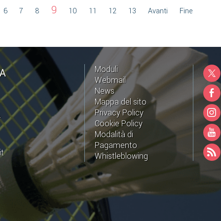
9
6
7
8
10
11
12
13
Avanti
Fine
Moduli
NA
Webmail
News
Mappa del sito
Privacy Policy
A
Cookie Policy
Modalità di
Pagamento
it
Whistleblowing