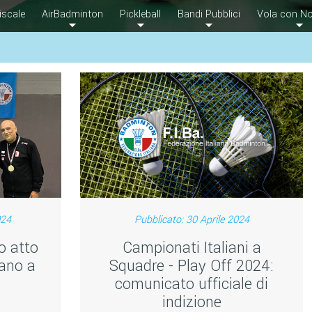
iscale
AirBadminton
Pickleball
Bandi Pubblici
Vola con No
024
Pubblicato: 30 Aprile 2024
o atto
Campionati Italiani a
iano a
Squadre - Play Off 2024:
comunicato ufficiale di
indizione