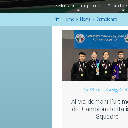
Federazione Trasparente
Sportello F
Home
News
Campionati
Pubblicato: 10 Maggio 2
Al via domani l'ultim
del Campionato Ital
Squadre