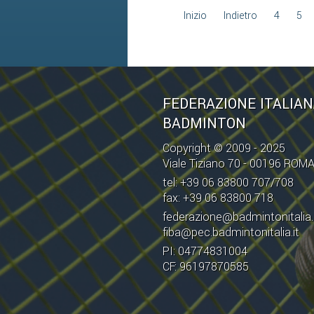
Inizio
Indietro
4
5
FEDERAZIONE ITALIA
BADMINTON
Copyright © 2009 - 2025
Viale Tiziano 70 - 00196 ROM
tel: +39 06 83800 707/708
fax: +39 06 83800 718
federazione@badmintonitalia.
fiba@pec.badmintonitalia.it
PI: 04774831004
CF: 96197870585