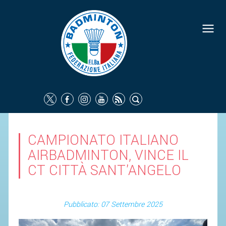
CAMPIONATO ITALIANO
AIRBADMINTON, VINCE IL
CT CITTÀ SANT'ANGELO
Pubblicato: 07 Settembre 2025