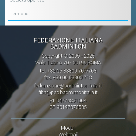
Società Sportive
Territorio
FEDERAZIONE ITALIANA
BADMINTON
Copyright © 2009 - 2025
Viale Tiziano 70 - 00196 ROMA
tel: +39 06 83800 707/708
fax: +39 06 83800 718
federazione@badmintonitalia.it
fiba@pec.badmintonitalia.it
PI: 04774831004
CF: 96197870585
Moduli
Webmail