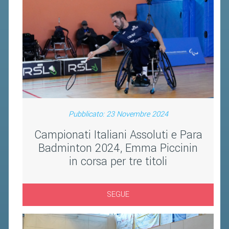
BANDI DI GARA E CONTRATTI
WHISTLEBLOWING
SPORTELLO FISCALE
NOVITÀ FISCALI
MODULISTICA
SCADENZARIO
Pubblicato: 23 Novembre 2024
DOCUMENTI E APPROFONDIMENTI
Campionati Italiani Assoluti e Para
Badminton 2024, Emma Piccinin
AIRBADMINTON
in corsa per tre titoli
TAPPE REGIONALI AIRBADMINTON
SEGUE
PICKLEBALL