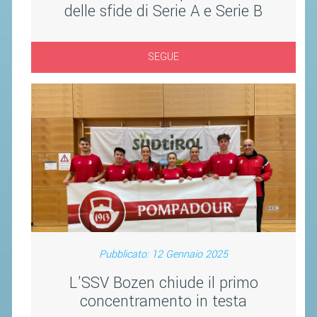
delle sfide di Serie A e Serie B
ACCEDI AL TESSERAMENTO ON
LINE
ASSICURAZIONE
SEGUE
MODULI
AFFILIARE UN ESD
GARE ED EVENTI
CALENDARIO
COMUNICATI
ALBO D'ORO CAMPIONATI ITALIANI
CAMPIONATI A SQUADRE
Pubblicato: 12 Gennaio 2025
EVENTI INTERNAZIONALI
L'SSV Bozen chiude il primo
CLASSIFICHE NAZIONALI
concentramento in testa