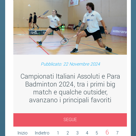
FIBA PICKLEBALL TOUR
CLASSIFICHE PICKLEBALL
BANDI PUBBLICI
VOLA CON NOI 2026
RIVISTA BADMANIA
Pubblicato: 22 Novembre 2024
2026
Campionati Italiani Assoluti e Para
2025
Badminton 2024, tra i primi big
2024
match e qualche outsider,
avanzano i principali favoriti
2023
2022
SEGUE
2021
2020
6
Inizio
Indietro
1
2
3
4
5
7