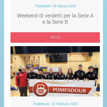
SEGRETERIA FEDERALE
Pubblicato: 06 Marzo 2025
CONTATTI
Weekend di verdetti per la Serie A
AVVISI E BANDI
e la Serie B
CIRCOLARI
RESPONSABILITÀ SOCIALE
SEGUE
SAFEGUARDING
RICHIESTA PATROCINIO
GIUSTIZIA FEDERALE
REGOLAMENTI
PROVVEDIMENTI
ORGANI DI GIUSTIZIA FEDERALE
Pubblicato: 10 Febbraio 2025
MAGLIA AZZURRA