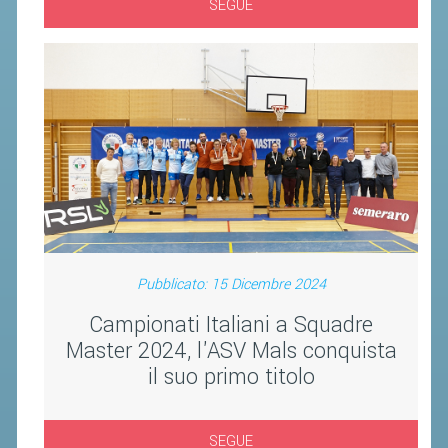
CLASSIFICHE 2016-2023
SEGUE
ATLETI D'INTERESSE NAZIONALE
SCHEDE ATLETI
PROMOZIONE
NUOVI GIOCHI DELLA GIOVENTÙ
PROGETTO SHUTTLE TIME
TROFEO CONI
ENTI DI PROMOZIONE SPORTIVA
Pubblicato: 15 Dicembre 2024
PROGETTI CONI
Campionati Italiani a Squadre
Master 2024, l'ASV Mals conquista
PROGETTI SPORT E SALUTE
il suo primo titolo
FORMAZIONE
SEGUE