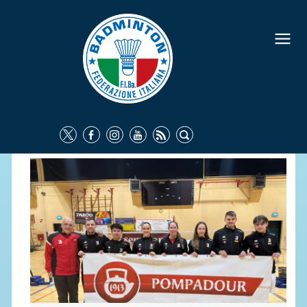
FEDERAZIONE
IDENTITÀ
CONSIGLIO FEDERALE
COMMISSIONI FEDERALI
ORGANI TERRITORIALI
SOCIETÀ SPORTIVE
CARTE FEDERALI
ATTI UFFICIALI
TUTELA DELLA SALUTE -
ANTIDOPING
COMUNICAZIONE E MARKETING