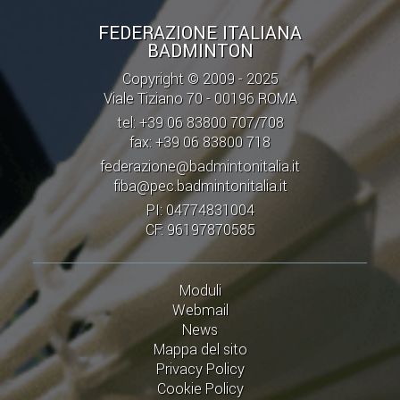
FEDERAZIONE ITALIANA
BADMINTON
Copyright © 2009 - 2025
Viale Tiziano 70 - 00196 ROMA
tel: +39 06 83800 707/708
fax: +39 06 83800 718
federazione@badmintonitalia.it
fiba@pec.badmintonitalia.it
PI: 04774831004
CF: 96197870585
Moduli
Webmail
News
Mappa del sito
Privacy Policy
Cookie Policy