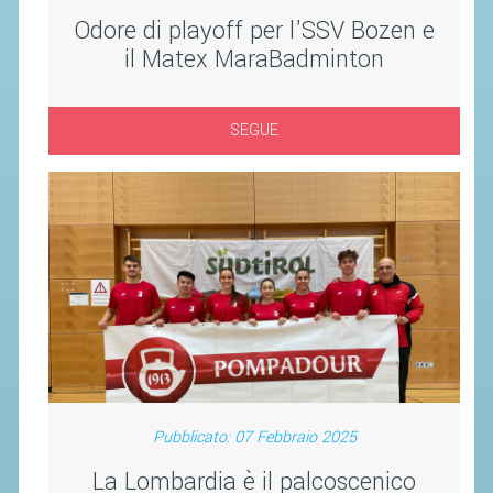
Odore di playoff per l'SSV Bozen e
STAFF TECNICO
il Matex MaraBadminton
CTF – PALABADMINTON
ATLETI D'INTERESSE NAZIONALE
SEGUE
SCHEDE ATLETI
VOLA CON NOI
CENTRI TECNICI TERRITORIALI
COMMISSIONE ATLETI
TESSERAMENTO
AFFILIAZIONE E TESSERAMENTO
QUOTE E TASSE
Pubblicato: 07 Febbraio 2025
CONVENZIONI
La Lombardia è il palcoscenico