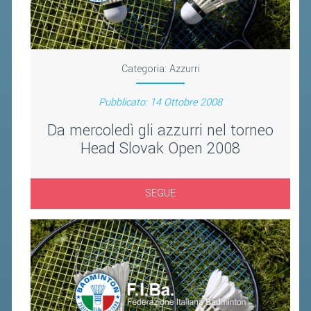
BANDI DI GARA E CONTRATTI
WHISTLEBLOWING
SPORTELLO FISCALE
Categoria:
Azzurri
NOVITÀ FISCALI
Pubblicato: 14 Ottobre 2008
MODULISTICA
Da mercoledì gli azzurri nel torneo
Head Slovak Open 2008
SCADENZARIO
DOCUMENTI E APPROFONDIMENTI
SEGUE
AIRBADMINTON
TAPPE REGIONALI AIRBADMINTON
PICKLEBALL