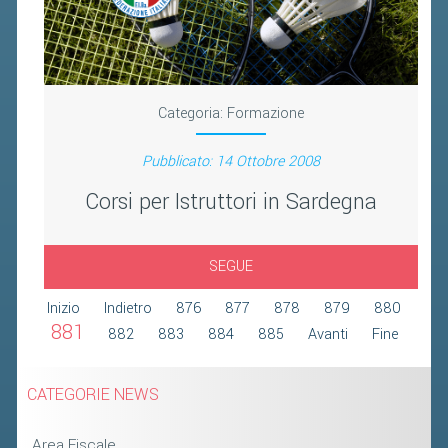
2019
2018
Categoria:
Formazione
Pubblicato: 14 Ottobre 2008
Corsi per Istruttori in Sardegna
SEGUE
Inizio
Indietro
876
877
878
879
880
881
882
883
884
885
Avanti
Fine
CATEGORIE NEWS
Area Fiscale