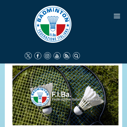
FEDERAZIONE
IDENTITÀ
CONSIGLIO FEDERALE
COMMISSIONI FEDERALI
ORGANI TERRITORIALI
SOCIETÀ SPORTIVE
CARTE FEDERALI
ATTI UFFICIALI
TUTELA DELLA SALUTE -
ANTIDOPING
COMUNICAZIONE E MARKETING