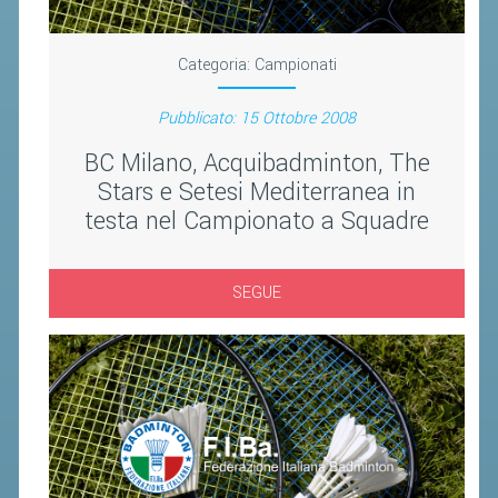
VOLA CON NOI
DIRIGENTI
Categoria:
Campionati
CORSI
Pubblicato: 15 Ottobre 2008
MATERIALE DIDATTICO
BC Milano, Acquibadminton, The
DOCUMENTAZIONE E RICERCA
Stars e Setesi Mediterranea in
CONVENZIONI UNIVERSITÀ
testa nel Campionato a Squadre
DOCENTI FORMATORI
(D)ISTANTI DI B@DMINTON
SEGUE
ALBI FEDERALI
FEDERAZIONE TRASPARENTE
AMMISSIONE, AFFILIAZIONE E
REVOCA DI SOCIETÀ, ASSOCIAZIONI
E TESSERATI