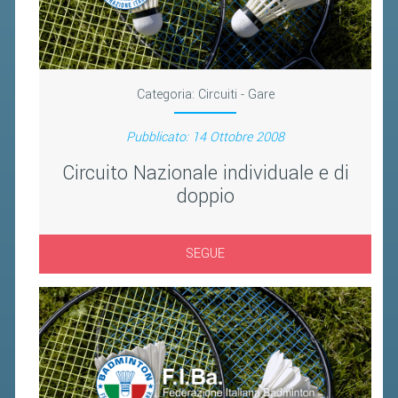
FIBA PICKLEBALL TOUR
CLASSIFICHE PICKLEBALL
BANDI PUBBLICI
Categoria:
Circuiti - Gare
VOLA CON NOI 2026
Pubblicato: 14 Ottobre 2008
RIVISTA BADMANIA
Circuito Nazionale individuale e di
doppio
2026
2025
SEGUE
2024
2023
2022
2021
2020