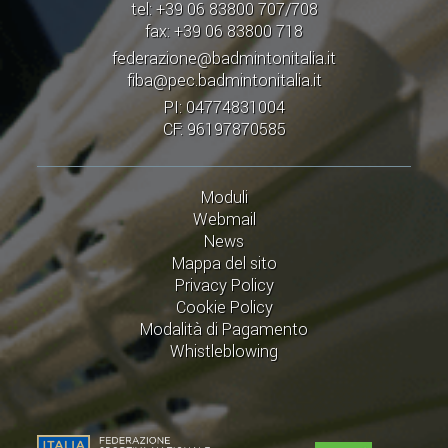
tel: +39 06 83800 707/708
fax: +39 06 83800 718
federazione@badmintonitalia.it
fiba@pec.badmintonitalia.it
PI: 04774831004
CF: 96197870585
Moduli
Webmail
News
Mappa del sito
Privacy Policy
Cookie Policy
Modalità di Pagamento
Whistleblowing