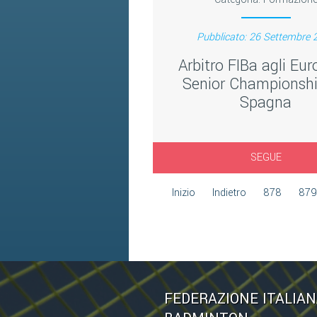
Pubblicato: 26 Settembre 
Arbitro FIBa agli Eu
Senior Championshi
Spagna
SEGUE
Inizio
Indietro
878
879
FEDERAZIONE ITALIA