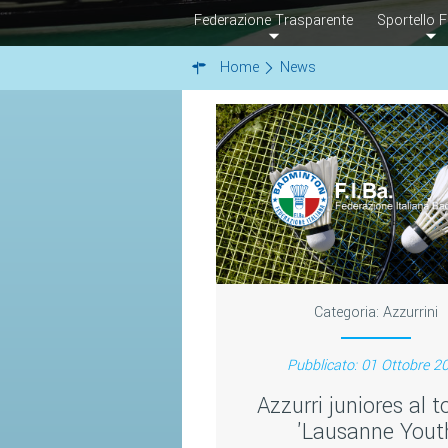
Federazione Trasparente
Sportello F
Home
News
Categoria:
Azzurrini
Pubblicato: 01 Ottobre 2
Azzurri juniores al 
'Lausanne Yout