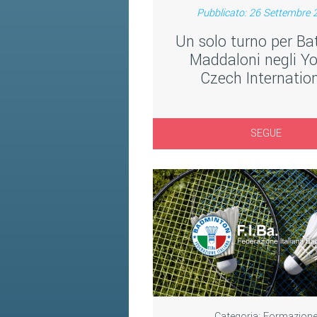
Pubblicato: 26 Settembre 
Un solo turno per Bat
Maddaloni negli Y
Czech Internatio
SEGUE
Categoria:
Formazion