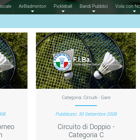
iscale
AirBadminton
Pickleball
Bandi Pubblici
Vola con No
Categoria:
Circuiti - Gare
008
Pubblicato: 30 Settembre 2008
torneo
Circuito di Doppio -
h
Categoria C