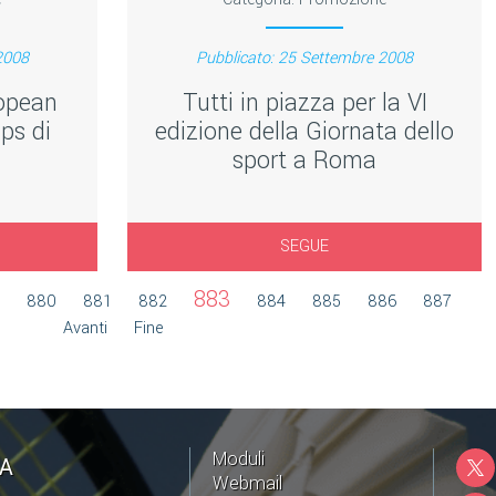
2008
Pubblicato: 25 Settembre 2008
ropean
Tutti in piazza per la VI
ps di
edizione della Giornata dello
sport a Roma
SEGUE
883
880
881
882
884
885
886
887
Avanti
Fine
Moduli
NA
Webmail