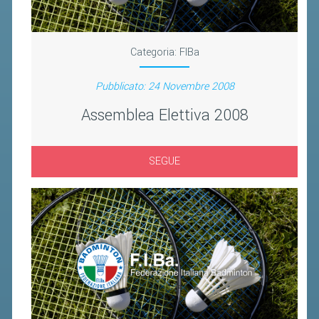
BANDI DI GARA E CONTRATTI
WHISTLEBLOWING
Categoria:
FIBa
SPORTELLO FISCALE
Pubblicato: 24 Novembre 2008
NOVITÀ FISCALI
Assemblea Elettiva 2008
MODULISTICA
SCADENZARIO
SEGUE
DOCUMENTI E APPROFONDIMENTI
AIRBADMINTON
TAPPE REGIONALI AIRBADMINTON
PICKLEBALL