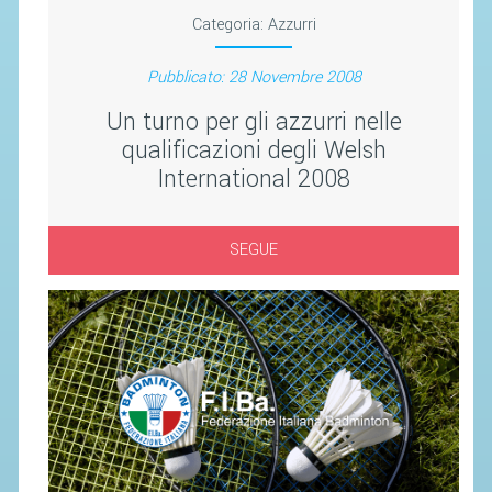
SEGRETERIA FEDERALE
Categoria:
Azzurri
CONTATTI
Pubblicato: 28 Novembre 2008
AVVISI E BANDI
Un turno per gli azzurri nelle
CIRCOLARI
qualificazioni degli Welsh
RESPONSABILITÀ SOCIALE
International 2008
SAFEGUARDING
RICHIESTA PATROCINIO
SEGUE
GIUSTIZIA FEDERALE
REGOLAMENTI
PROVVEDIMENTI
ORGANI DI GIUSTIZIA FEDERALE
MAGLIA AZZURRA