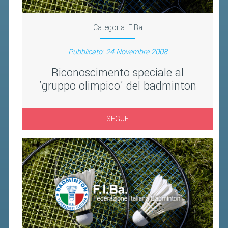
FIBA PICKLEBALL TOUR
CLASSIFICHE PICKLEBALL
Categoria:
FIBa
Pubblicato: 24 Novembre 2008
BANDI PUBBLICI
Riconoscimento speciale al
VOLA CON NOI 2026
'gruppo olimpico' del badminton
RIVISTA BADMANIA
2026
SEGUE
2025
2024
2023
2022
2021
2020