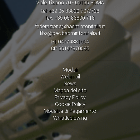
Viale Tiziano 70 - 00196 ROMA
tel: +39 06 83800 707/708
fax: +39 06 83800 718
federazione@badmintonitalia.it
fiba@pec.badmintonitalia.it
PI: 04774831004
CF: 96197870585
Moduli
Webmail
News
Mappa del sito
Privacy Policy
Cookie Policy
Modalità di Pagamento
Whistleblowing