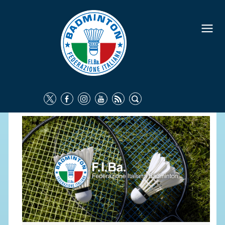
FEDERAZIONE
IDENTITÀ
CONSIGLIO FEDERALE
COMMISSIONI FEDERALI
ORGANI TERRITORIALI
SOCIETÀ SPORTIVE
CARTE FEDERALI
ATTI UFFICIALI
TUTELA DELLA SALUTE -
ANTIDOPING
COMUNICAZIONE E MARKETING